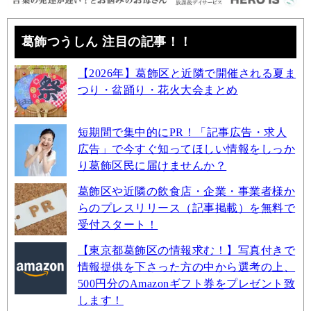
葛飾つうしん 注目の記事！！
【2026年】葛飾区と近隣で開催される夏ま
つり・盆踊り・花火大会まとめ
短期間で集中的にPR！「記事広告・求人
広告」で今すぐ知ってほしい情報をしっか
り葛飾区民に届けませんか？
葛飾区や近隣の飲食店・企業・事業者様か
らのプレスリリース（記事掲載）を無料で
受付スタート！
【東京都葛飾区の情報求む！】写真付きで
情報提供を下さった方の中から選考の上、
500円分のAmazonギフト券をプレゼント致
します！