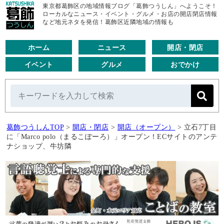
東京都葛飾区の地域情報ブログ「葛飾つうしん」へようこそ！
ローカルなニュース・イベント・グルメ・お店の開店閉店情報
など地元ネタを発信！葛飾区近隣地域の情報も
ホーム
ニュース
開店・閉店
イベント
グルメ
おでかけ
葛飾つうしんTOP
>
開店・閉店
>
開店（オープン）
>
立石7丁目
に「Marco polo（まるこぽーろ）」オープン！ECサイトのアンテ
ナショップ、牛坊隣