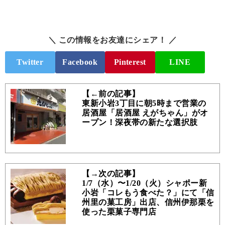
＼ この情報をお友達にシェア！ ／
Twitter
Facebook
Pinterest
LINE
【←前の記事】
東新小岩3丁目に朝5時まで営業の
居酒屋「居酒屋 えがちゃん」がオ
ープン！深夜帯の新たな選択肢
【→次の記事】
1/7（水）〜1/20（火）シャポー新
小岩「コレもう食べた？」にて「信
州里の菓工房」出店、信州伊那栗を
使った栗菓子専門店