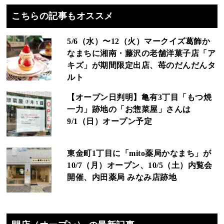
こちらの記事もオススメ
5/6（水）〜12（火）マークイズ葛飾か
なまちに湘南・藤沢の老舗洋菓子店「ア
キズ」が期間限定出店、苺のだんだんタ
ルト
【オープン日判明】亀有3丁目「もつ焼
一力」跡地の「お惣菜屋」さんは
9/1（日）オープン予定
東金町1丁目に「mito薬局かなまち」が
10/7（月）オープン、10/5（土）内覧会
開催、内田薬局 みなみ店跡地