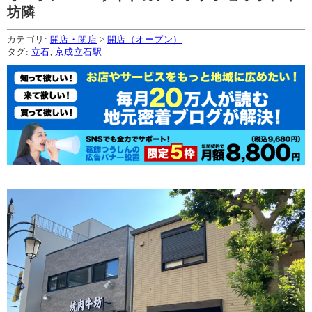
坊隣
カテゴリ:
開店・閉店
>
開店（オープン）
タグ:
立石
,
京成立石駅