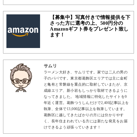
【募集中】写真付きで情報提供を下
さった方に選考の上、500円分の
Amazonギフト券をプレゼント致し
ます！
サムリ
ラーメン大好き、サムリです。家では二人の男の
子のパパです。東京都葛飾区エリアでは主に金町
と亀有と常磐線を重点的に取材していまたが、京
成線エリア、新小岩もしっかり取材できるように
なってきました。 地域情報に特化したサイトを9
年近く運営。葛飾つうしんだけで2,400記事以上を
執筆、全体で13,000記事以上を執筆しています。
葛飾区に越してきたばかりの方には分かりやす
く、長年住まわれている方には新たな発見をお届
けできるよう頑張っていきます！