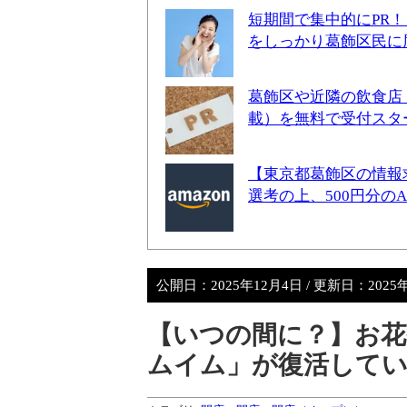
短期間で集中的にPR
をしっかり葛飾区民に
葛飾区や近隣の飲食店
載）を無料で受付スタ
【東京都葛飾区の情報
選考の上、500円分の
公開日：
2025年12月4日
/ 更新日：
2025
【いつの間に？】お花
ムイム」が復活して