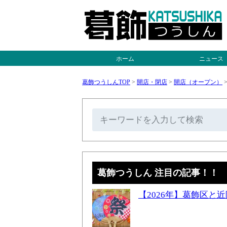
ホーム
ニュース
葛飾つうしんTOP
>
開店・閉店
>
開店（オープン）
葛飾つうしん 注目の記事！！
【2026年】葛飾区