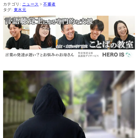
カテゴリ:
ニュース
>
不審者
タグ:
東水元