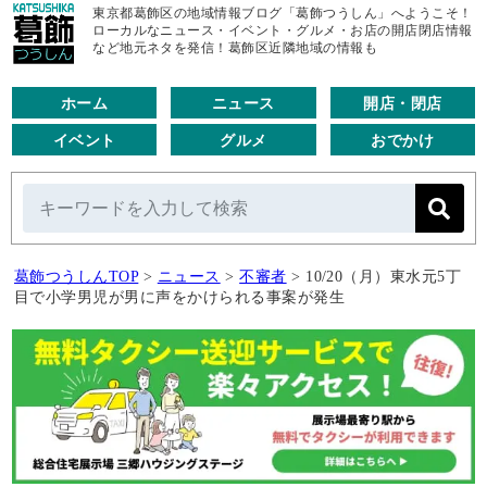
東京都葛飾区の地域情報ブログ「葛飾つうしん」へようこそ！
ローカルなニュース・イベント・グルメ・お店の開店閉店情報
など地元ネタを発信！葛飾区近隣地域の情報も
ホーム
ニュース
開店・閉店
イベント
グルメ
おでかけ
葛飾つうしんTOP
>
ニュース
>
不審者
>
10/20（月）東水元5丁
目で小学男児が男に声をかけられる事案が発生