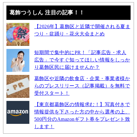
葛飾つうしん 注目の記事！！
【2026年】葛飾区と近隣で開催される夏ま
つり・盆踊り・花火大会まとめ
短期間で集中的にPR！「記事広告・求人
広告」で今すぐ知ってほしい情報をしっか
り葛飾区民に届けませんか？
葛飾区や近隣の飲食店・企業・事業者様か
らのプレスリリース（記事掲載）を無料で
受付スタート！
【東京都葛飾区の情報求む！】写真付きで
情報提供を下さった方の中から選考の上、
500円分のAmazonギフト券をプレゼント致
します！