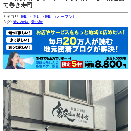
て巻き寿司
カテゴリ:
開店・閉店
>
開店（オープン）
タグ:
新小岩駅
,
新小岩