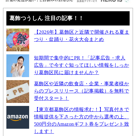
葛飾つうしん 注目の記事！！
【2026年】葛飾区と近隣で開催される夏ま
つり・盆踊り・花火大会まとめ
短期間で集中的にPR！「記事広告・求人
広告」で今すぐ知ってほしい情報をしっか
り葛飾区民に届けませんか？
葛飾区や近隣の飲食店・企業・事業者様か
らのプレスリリース（記事掲載）を無料で
受付スタート！
【東京都葛飾区の情報求む！】写真付きで
情報提供を下さった方の中から選考の上、
500円分のAmazonギフト券をプレゼント致
します！