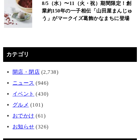
8/5（水）〜11（火・祝）期間限定！創
業約150年の一子相伝「山田屋まんじゅ
う」がマークイズ葛飾かなまちに登場
カテゴリ
開店・閉店
(2,738)
ニュース
(946)
イベント
(430)
グルメ
(101)
おでかけ
(61)
お知らせ
(326)