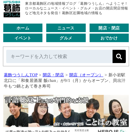
東京都葛飾区の地域情報ブログ「葛飾つうしん」へようこそ！
ローカルなニュース・イベント・グルメ・お店の開店閉店情報
など地元ネタを発信！葛飾区近隣地域の情報も
ホーム
ニュース
開店・閉店
イベント
グルメ
おでかけ
葛飾つうしんTOP
>
開店・閉店
>
開店（オープン）
>
新小岩駅
北口に「和食居酒屋 飯chan」が9/1（月）からオープン、貝出汁
牛もつ鍋とあて巻き寿司