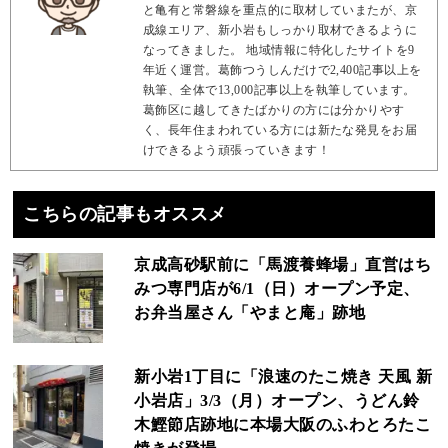
と亀有と常磐線を重点的に取材していまたが、京
成線エリア、新小岩もしっかり取材できるように
なってきました。 地域情報に特化したサイトを9
年近く運営。葛飾つうしんだけで2,400記事以上を
執筆、全体で13,000記事以上を執筆しています。
葛飾区に越してきたばかりの方には分かりやす
く、長年住まわれている方には新たな発見をお届
けできるよう頑張っていきます！
こちらの記事もオススメ
京成高砂駅前に「馬渡養蜂場」直営はち
みつ専門店が6/1（日）オープン予定、
お弁当屋さん「やまと庵」跡地
新小岩1丁目に「浪速のたこ焼き 天風 新
小岩店」3/3（月）オープン、うどん鈴
木鰹節店跡地に本場大阪のふわとろたこ