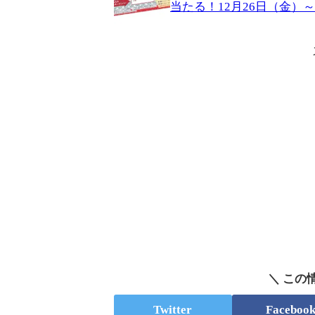
当たる！12月26日（金）
＼ この
Twitter
Faceboo