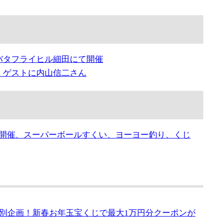
SODA」がバタフライヒル細田にて開催
催、ゲストに内山信二さん
開催、スーパーボールすくい、ヨーヨー釣り、くじ
別企画！新春お年玉宝くじで最大1万円分クーポンが