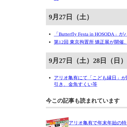
9月27日（土）
「Butterfly Festa in HO
第12回 東京拘置所 矯正展が開
9月27日（土）28日（日）
アリオ亀有にて「こども縁日」が
引き、金魚すくい等
今この記事も読まれています
アリオ亀有で年末年始の特