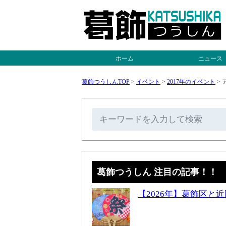
ホーム
ニュース
葛飾つうしんTOP
>
イベント
>
2017年のイベント
>
ア
葛飾つうしん 注目の記事！！
【2026年】葛飾区