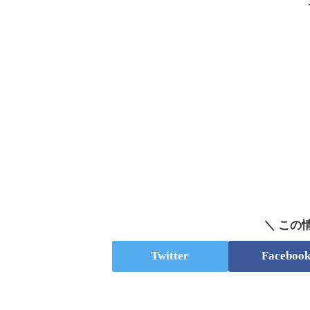
＼ この
Twitter
Faceboo