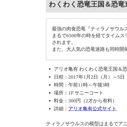
わくわく恐竜王国＆恐竜
最強の肉食恐竜『ティラノサウル
まるで6500年の時を経てタイム
されます。
また、大人気の恐竜迷路も同時開
アリオ亀有 わくわく恐竜王国＆
日程：2017年1月2日（月）～5日
時間：午前11時～午後3時
場所：1F サニーコート
料金：300円（2才から有料）
詳細：
アリオ亀有公式サイト
ティラノサウルスの模型はまるでア