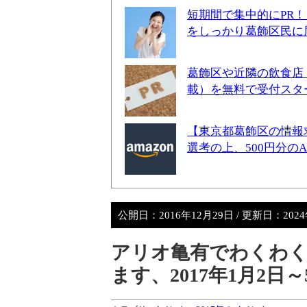
短期間で集中的にPR
をしっかり葛飾区民に
葛飾区や近隣の飲食店
載）を無料で受付スタ
【東京都葛飾区の情報
選考の上、500円分の
公開日：
2016年12月29日
/ 更新日：
202
アリオ亀有でわくわく
ます、2017年1月2日～