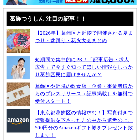
葛飾つうしん 注目の記事！！
【2026年】葛飾区と近隣で開催される夏ま
つり・盆踊り・花火大会まとめ
短期間で集中的にPR！「記事広告・求人
広告」で今すぐ知ってほしい情報をしっか
り葛飾区民に届けませんか？
葛飾区や近隣の飲食店・企業・事業者様か
らのプレスリリース（記事掲載）を無料で
受付スタート！
【東京都葛飾区の情報求む！】写真付きで
情報提供を下さった方の中から選考の上、
500円分のAmazonギフト券をプレゼント致
します！