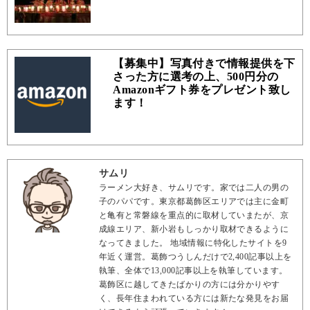
【募集中】写真付きで情報提供を下
さった方に選考の上、500円分の
Amazonギフト券をプレゼント致し
ます！
サムリ
ラーメン大好き、サムリです。家では二人の男の
子のパパです。東京都葛飾区エリアでは主に金町
と亀有と常磐線を重点的に取材していまたが、京
成線エリア、新小岩もしっかり取材できるように
なってきました。 地域情報に特化したサイトを9
年近く運営。葛飾つうしんだけで2,400記事以上を
執筆、全体で13,000記事以上を執筆しています。
葛飾区に越してきたばかりの方には分かりやす
く、長年住まわれている方には新たな発見をお届