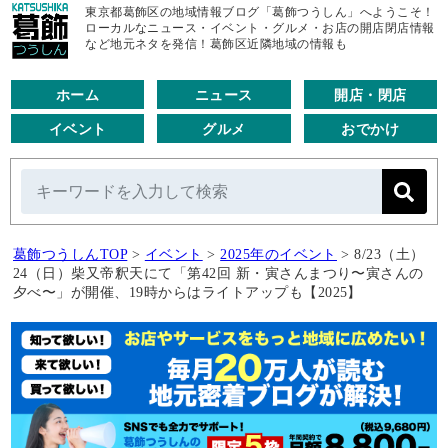
東京都葛飾区の地域情報ブログ「葛飾つうしん」へようこそ！
ローカルなニュース・イベント・グルメ・お店の開店閉店情報
など地元ネタを発信！葛飾区近隣地域の情報も
ホーム
ニュース
開店・閉店
イベント
グルメ
おでかけ
葛飾つうしんTOP
>
イベント
>
2025年のイベント
>
8/23（土）
24（日）柴又帝釈天にて「第42回 新・寅さんまつり〜寅さんの
夕べ〜」が開催、19時からはライトアップも【2025】