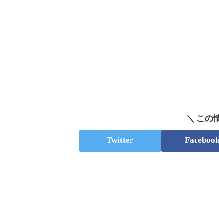
＼ この
Twitter
Faceboo