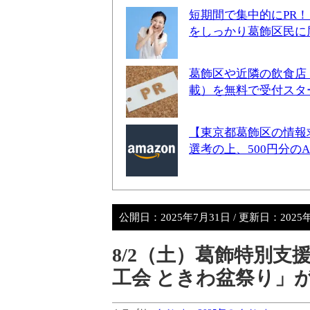
短期間で集中的にPR
をしっかり葛飾区民に
葛飾区や近隣の飲食店
載）を無料で受付スタ
【東京都葛飾区の情報
選考の上、500円分の
公開日：
2025年7月31日
/ 更新日：
2025
8/2（土）葛飾特別
工会 ときわ盆祭り」が