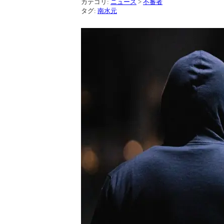
カテゴリ:
ニュース
>
不審者
タグ:
南水元