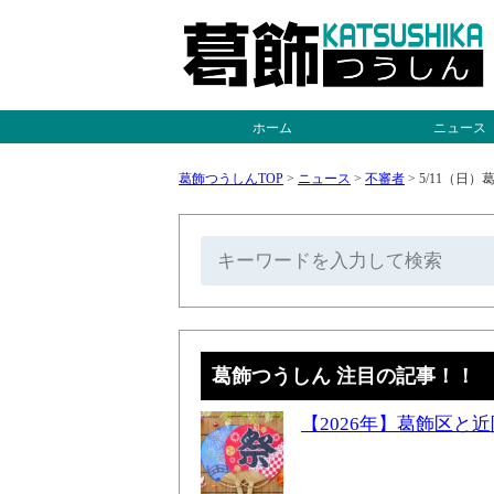
ホーム
ニュース
葛飾つうしんTOP
>
ニュース
>
不審者
>
5/11（日
葛飾つうしん 注目の記事！！
【2026年】葛飾区