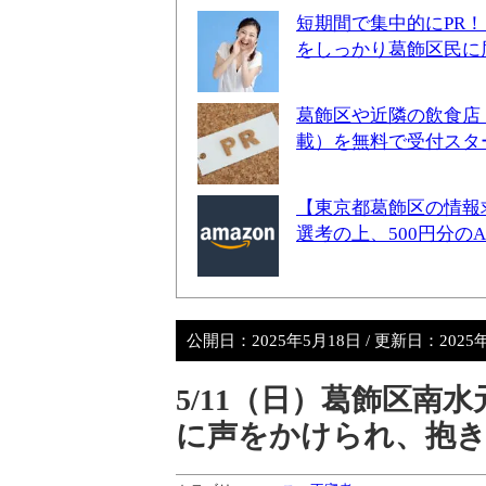
短期間で集中的にPR
をしっかり葛飾区民に
葛飾区や近隣の飲食店
載）を無料で受付スタ
【東京都葛飾区の情報
選考の上、500円分の
公開日：
2025年5月18日
/ 更新日：
2025
5/11（日）葛飾区南
に声をかけられ、抱