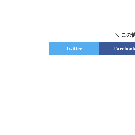
＼ この
Twitter
Faceboo