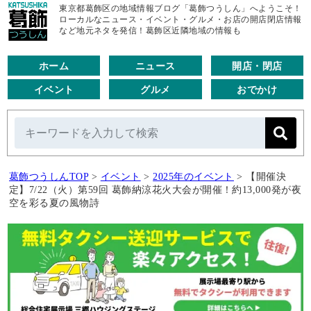
東京都葛飾区の地域情報ブログ「葛飾つうしん」へようこそ！
ローカルなニュース・イベント・グルメ・お店の開店閉店情報
など地元ネタを発信！葛飾区近隣地域の情報も
ホーム
ニュース
開店・閉店
イベント
グルメ
おでかけ
葛飾つうしんTOP
>
イベント
>
2025年のイベント
>
【開催決
定】7/22（火）第59回 葛飾納涼花火大会が開催！約13,000発が夜
空を彩る夏の風物詩