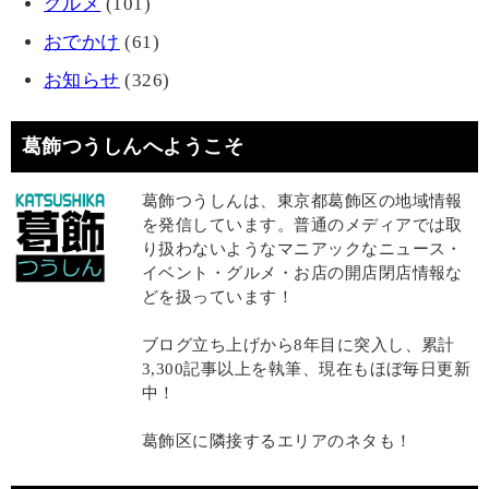
グルメ
(101)
おでかけ
(61)
お知らせ
(326)
葛飾つうしんへようこそ
葛飾つうしんは、東京都葛飾区の地域情報
を発信しています。普通のメディアでは取
り扱わないようなマニアックなニュース・
イベント・グルメ・お店の開店閉店情報な
どを扱っています！
ブログ立ち上げから8年目に突入し、累計
3,300記事以上を執筆、現在もほぼ毎日更新
中！
葛飾区に隣接するエリアのネタも！