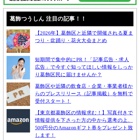
葛飾つうしん 注目の記事！！
【2026年】葛飾区と近隣で開催される夏ま
つり・盆踊り・花火大会まとめ
短期間で集中的にPR！「記事広告・求人
広告」で今すぐ知ってほしい情報をしっか
り葛飾区民に届けませんか？
葛飾区や近隣の飲食店・企業・事業者様か
らのプレスリリース（記事掲載）を無料で
受付スタート！
【東京都葛飾区の情報求む！】写真付きで
情報提供を下さった方の中から選考の上、
500円分のAmazonギフト券をプレゼント致
します！