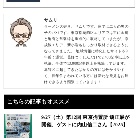
サムリ
ラーメン大好き、サムリです。家では二人の男の
子のパパです。東京都葛飾区エリアでは主に金町
と亀有と常磐線を重点的に取材していまたが、京
成線エリア、新小岩もしっかり取材できるように
なってきました。 地域情報に特化したサイトを9
年近く運営。葛飾つうしんだけで2,400記事以上を
執筆、全体で13,000記事以上を執筆しています。
葛飾区に越してきたばかりの方には分かりやす
く、長年住まわれている方には新たな発見をお届
けできるよう頑張っていきます！
こちらの記事もオススメ
9/27（土）第12回 東京拘置所 矯正展が
開催、ゲストに内山信二さん【2025】