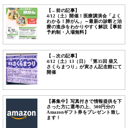
【←前の記事】
4/12（土）開催！医療講演会「よく
わかる！肺がん」～最新の診断と治
療の進歩をわかりやすく解説【事前
予約制・入場無料】
【→次の記事】
4/12（土）13（日）「第35回 柴又
さくらまつり」が寅さん記念館にて
開催
【募集中】写真付きで情報提供を下
さった方に選考の上、500円分の
Amazonギフト券をプレゼント致し
ます！