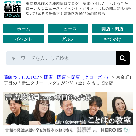
東京都葛飾区の地域情報ブログ「葛飾つうしん」へようこそ！
ローカルなニュース・イベント・グルメ・お店の開店閉店情報
など地元ネタを発信！葛飾区近隣地域の情報も
ホーム
ニュース
開店・閉店
イベント
グルメ
おでかけ
葛飾つうしんTOP
>
開店・閉店
>
閉店（クローズド）
>
東金町1
丁目の「新生クリーニング」が2/28（金）をもって閉店