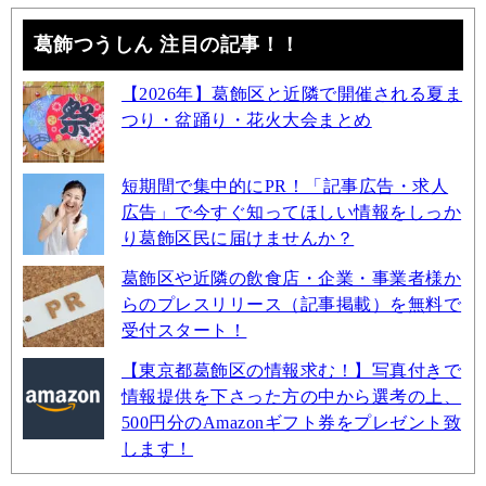
葛飾つうしん 注目の記事！！
【2026年】葛飾区と近隣で開催される夏ま
つり・盆踊り・花火大会まとめ
短期間で集中的にPR！「記事広告・求人
広告」で今すぐ知ってほしい情報をしっか
り葛飾区民に届けませんか？
葛飾区や近隣の飲食店・企業・事業者様か
らのプレスリリース（記事掲載）を無料で
受付スタート！
【東京都葛飾区の情報求む！】写真付きで
情報提供を下さった方の中から選考の上、
500円分のAmazonギフト券をプレゼント致
します！