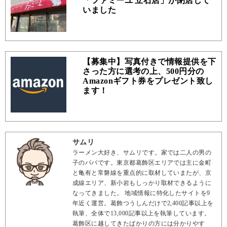
「ファミーユ 立石店」が閉店して
いました
【募集中】写真付きで情報提供を下
さった方に選考の上、500円分の
Amazonギフト券をプレゼント致し
ます！
サムリ
ラーメン大好き、サムリです。家では二人の男の
子のパパです。東京都葛飾区エリアでは主に金町
と亀有と常磐線を重点的に取材していまたが、京
成線エリア、新小岩もしっかり取材できるように
なってきました。 地域情報に特化したサイトを9
年近く運営。葛飾つうしんだけで2,400記事以上を
執筆、全体で13,000記事以上を執筆しています。
葛飾区に越してきたばかりの方には分かりやす