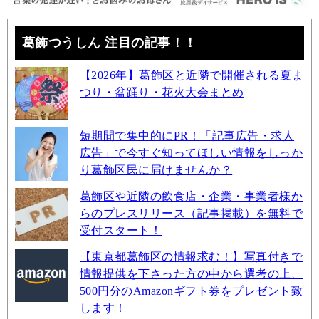
葛飾つうしん 注目の記事！！
【2026年】葛飾区と近隣で開催される夏ま
つり・盆踊り・花火大会まとめ
短期間で集中的にPR！「記事広告・求人
広告」で今すぐ知ってほしい情報をしっか
り葛飾区民に届けませんか？
葛飾区や近隣の飲食店・企業・事業者様か
らのプレスリリース（記事掲載）を無料で
受付スタート！
【東京都葛飾区の情報求む！】写真付きで
情報提供を下さった方の中から選考の上、
500円分のAmazonギフト券をプレゼント致
します！