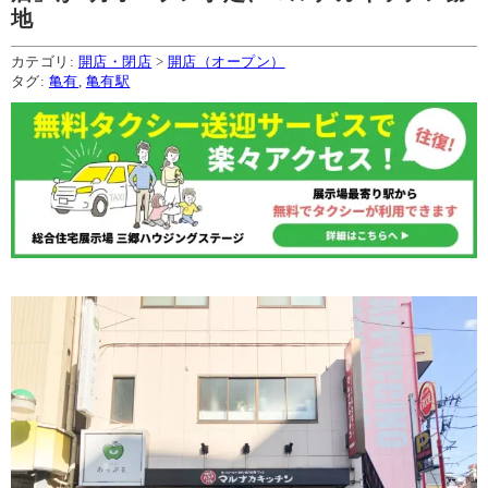
地
カテゴリ:
開店・閉店
>
開店（オープン）
タグ:
亀有
,
亀有駅