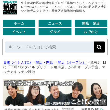
東京都葛飾区の地域情報ブログ「葛飾つうしん」へようこそ！
ローカルなニュース・イベント・グルメ・お店の開店閉店情報
など地元ネタを発信！葛飾区近隣地域の情報も
ホーム
ニュース
開店・閉店
イベント
グルメ
おでかけ
葛飾つうしんTOP
>
開店・閉店
>
開店（オープン）
>
亀有3丁目
に「下町パスタバル ブリラーレ亀有店」が5月オープン予定、マ
ルナカキッチン跡地