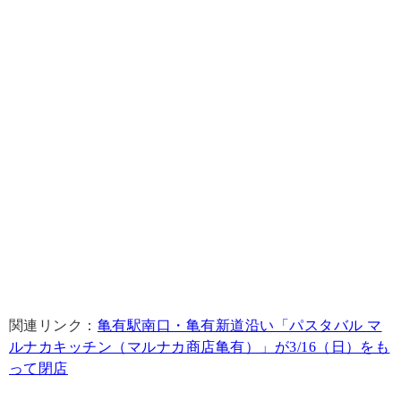
関連リンク：
亀有駅南口・亀有新道沿い「パスタバル マ
ルナカキッチン（マルナカ商店亀有）」が3/16（日）をも
って閉店