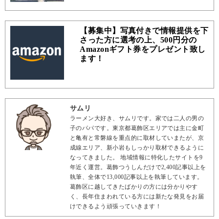
【募集中】写真付きで情報提供を下
さった方に選考の上、500円分の
Amazonギフト券をプレゼント致し
ます！
サムリ
ラーメン大好き、サムリです。家では二人の男の
子のパパです。東京都葛飾区エリアでは主に金町
と亀有と常磐線を重点的に取材していまたが、京
成線エリア、新小岩もしっかり取材できるように
なってきました。 地域情報に特化したサイトを9
年近く運営。葛飾つうしんだけで2,400記事以上を
執筆、全体で13,000記事以上を執筆しています。
葛飾区に越してきたばかりの方には分かりやす
く、長年住まわれている方には新たな発見をお届
けできるよう頑張っていきます！