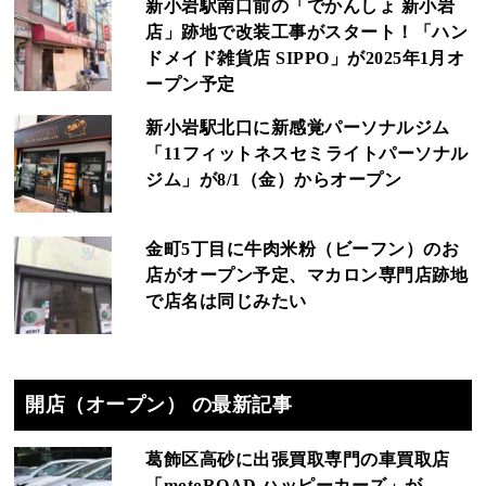
新小岩駅南口前の「でかんしょ 新小岩
店」跡地で改装工事がスタート！「ハン
ドメイド雑貨店 SIPPO」が2025年1月オ
ープン予定
新小岩駅北口に新感覚パーソナルジム
「11フィットネスセミライトパーソナル
ジム」が8/1（金）からオープン
金町5丁目に牛肉米粉（ビーフン）のお
店がオープン予定、マカロン専門店跡地
で店名は同じみたい
開店（オープン） の最新記事
葛飾区高砂に出張買取専門の車買取店
「motoROAD ハッピーカーズ」が