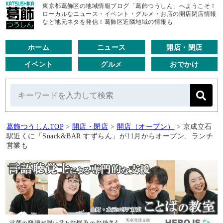
東京都葛飾区の地域情報ブログ「葛飾つうしん」へようこそ！
ローカルなニュース・イベント・グルメ・お店の開店閉店情報
など地元ネタを発信！葛飾区近隣地域の情報も
ホーム
ニュース
開店・閉店
イベント
グルメ
おでかけ
葛飾つうしんTOP
>
開店・閉店
>
開店（オープン）
>
京成立石
駅近くに「Snack&BAR すずらん」が11月からオープン、ランチ
営業も