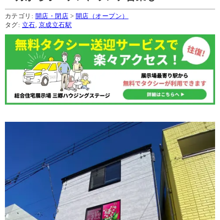
カテゴリ:
開店・閉店
>
開店（オープン）
タグ:
立石
,
京成立石駅