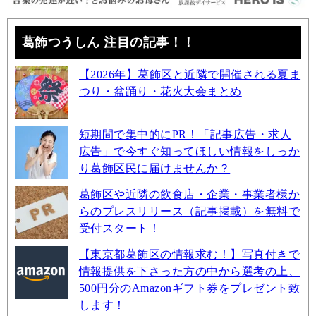
葛飾つうしん 注目の記事！！
【2026年】葛飾区と近隣で開催される夏ま
つり・盆踊り・花火大会まとめ
短期間で集中的にPR！「記事広告・求人
広告」で今すぐ知ってほしい情報をしっか
り葛飾区民に届けませんか？
葛飾区や近隣の飲食店・企業・事業者様か
らのプレスリリース（記事掲載）を無料で
受付スタート！
【東京都葛飾区の情報求む！】写真付きで
情報提供を下さった方の中から選考の上、
500円分のAmazonギフト券をプレゼント致
します！