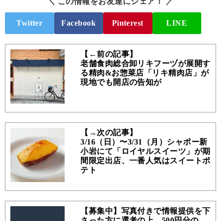
＼ この情報をお友達にシェア！ ／
Twitter
Facebook
Pinterest
LINE
【←前の記事】
老舗食肉総合卸リキフーヅが展開す
る精肉&お惣菜店「リキ精肉店」が
現地でも開店の告知が
【→次の記事】
3/16（日）〜3/31（月）シャポー新
小岩にて「ロイヤルスイーツ」が期
間限定出店、一番人気はスイートポ
テト
【募集中】写真付きで情報提供を下
さった方に選考の上、500円分の