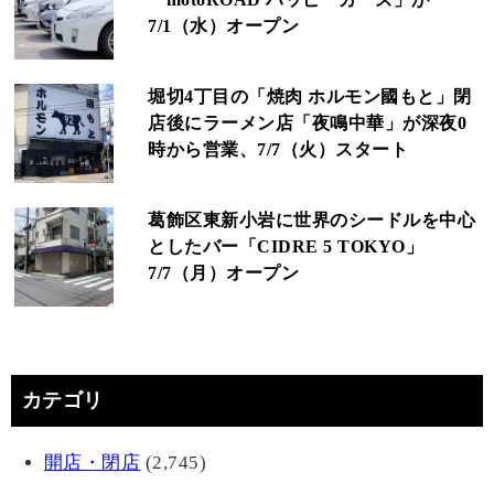
7/1（水）オープン
堀切4丁目の「焼肉 ホルモン國もと」閉
店後にラーメン店「夜鳴中華」が深夜0
時から営業、7/7（火）スタート
葛飾区東新小岩に世界のシードルを中心
としたバー「CIDRE 5 TOKYO」
7/7（月）オープン
カテゴリ
開店・閉店
(2,745)