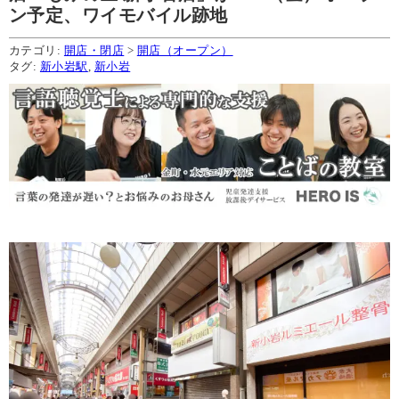
ン予定、ワイモバイル跡地
カテゴリ:
開店・閉店
>
開店（オープン）
タグ:
新小岩駅
,
新小岩