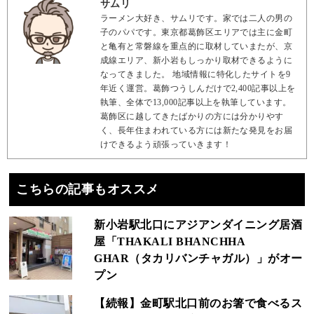
サムリ
ラーメン大好き、サムリです。家では二人の男の
子のパパです。東京都葛飾区エリアでは主に金町
と亀有と常磐線を重点的に取材していまたが、京
成線エリア、新小岩もしっかり取材できるように
なってきました。 地域情報に特化したサイトを9
年近く運営。葛飾つうしんだけで2,400記事以上を
執筆、全体で13,000記事以上を執筆しています。
葛飾区に越してきたばかりの方には分かりやす
く、長年住まわれている方には新たな発見をお届
けできるよう頑張っていきます！
こちらの記事もオススメ
新小岩駅北口にアジアンダイニング居酒
屋「THAKALI BHANCHHA
GHAR（タカリバンチャガル）」がオー
プン
【続報】金町駅北口前のお箸で食べるス