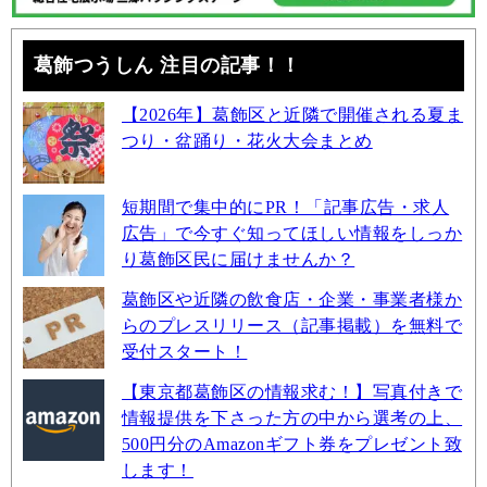
葛飾つうしん 注目の記事！！
【2026年】葛飾区と近隣で開催される夏ま
つり・盆踊り・花火大会まとめ
短期間で集中的にPR！「記事広告・求人
広告」で今すぐ知ってほしい情報をしっか
り葛飾区民に届けませんか？
葛飾区や近隣の飲食店・企業・事業者様か
らのプレスリリース（記事掲載）を無料で
受付スタート！
【東京都葛飾区の情報求む！】写真付きで
情報提供を下さった方の中から選考の上、
500円分のAmazonギフト券をプレゼント致
します！