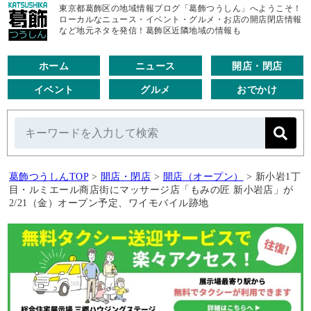
東京都葛飾区の地域情報ブログ「葛飾つうしん」へようこそ！
ローカルなニュース・イベント・グルメ・お店の開店閉店情報
など地元ネタを発信！葛飾区近隣地域の情報も
ホーム
ニュース
開店・閉店
イベント
グルメ
おでかけ
葛飾つうしんTOP
>
開店・閉店
>
開店（オープン）
>
新小岩1丁
目・ルミエール商店街にマッサージ店「もみの匠 新小岩店」が
2/21（金）オープン予定、ワイモバイル跡地