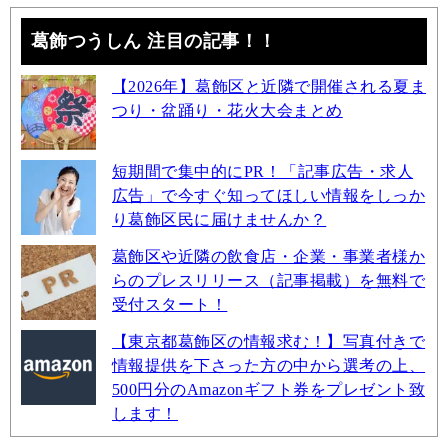
葛飾つうしん 注目の記事！！
【2026年】葛飾区と近隣で開催される夏ま
つり・盆踊り・花火大会まとめ
短期間で集中的にPR！「記事広告・求人
広告」で今すぐ知ってほしい情報をしっか
り葛飾区民に届けませんか？
葛飾区や近隣の飲食店・企業・事業者様か
らのプレスリリース（記事掲載）を無料で
受付スタート！
【東京都葛飾区の情報求む！】写真付きで
情報提供を下さった方の中から選考の上、
500円分のAmazonギフト券をプレゼント致
します！