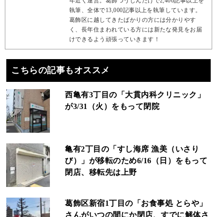
年近く運営。葛飾つうしんだけで2,400記事以上を
執筆、全体で13,000記事以上を執筆しています。
葛飾区に越してきたばかりの方には分かりやす
く、長年住まわれている方には新たな発見をお届
けできるよう頑張っていきます！
こちらの記事もオススメ
西亀有3丁目の「大貫内科クリニック」
が3/31（火）をもって閉院
亀有2丁目の「すし海席 漁美（いさり
び）」が移転のため6/16（日）をもって
閉店、移転先は上野
葛飾区新宿1丁目の「お食事処 とらや」
さんがいつの間にか閉店、すでに解体さ