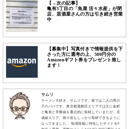
【→次の記事】
亀有3丁目の「魚屋 活々水産」が閉
店、居酒屋さんの方は引き続き営業
中
【募集中】写真付きで情報提供を下
さった方に選考の上、500円分の
Amazonギフト券をプレゼント致し
ます！
サムリ
ラーメン大好き、サムリです。家では二人の男の
子のパパです。東京都葛飾区エリアでは主に金町
と亀有と常磐線を重点的に取材していまたが、京
成線エリア、新小岩もしっかり取材できるように
なってきました。 地域情報に特化したサイトを9