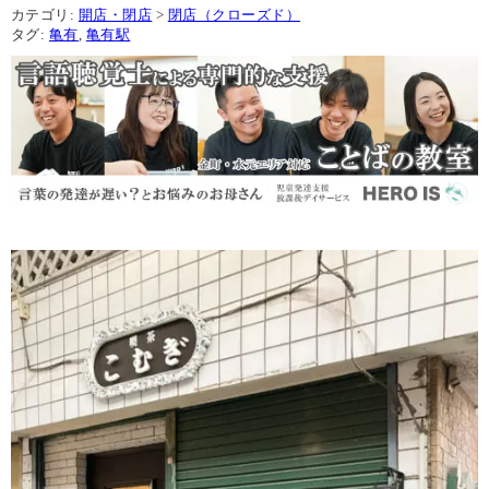
カテゴリ:
開店・閉店
>
閉店（クローズド）
タグ:
亀有
,
亀有駅