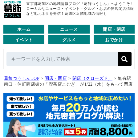
東京都葛飾区の地域情報ブログ「葛飾つうしん」へようこそ！
ローカルなニュース・イベント・グルメ・お店の開店閉店情報
など地元ネタを発信！葛飾区近隣地域の情報も
ホーム
ニュース
開店・閉店
イベント
グルメ
おでかけ
葛飾つうしんTOP
>
開店・閉店
>
閉店（クローズド）
>
亀有駅
南口・仲町商店街の「喫茶店こむぎ」が1/22（水）をもって閉店