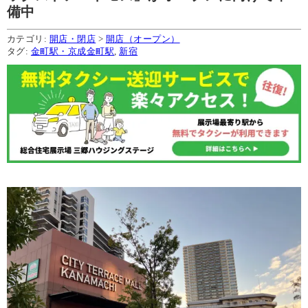
備中
カテゴリ:
開店・閉店
>
開店（オープン）
タグ:
金町駅・京成金町駅
,
新宿