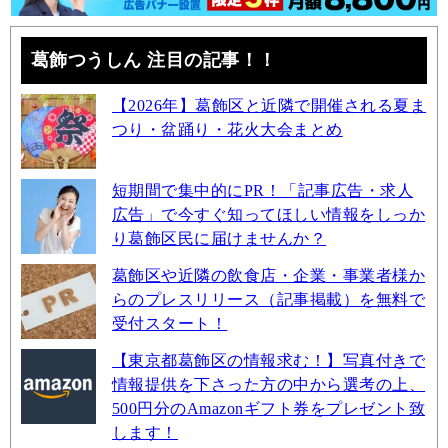
葛飾つうしん 注目の記事！！
【2026年】葛飾区と近隣で開催される夏ま
つり・盆踊り・花火大会まとめ
短期間で集中的にPR！「記事広告・求人
広告」で今すぐ知ってほしい情報をしっか
り葛飾区民に届けませんか？
葛飾区や近隣の飲食店・企業・事業者様か
らのプレスリリース（記事掲載）を無料で
受付スタート！
【東京都葛飾区の情報求む！】写真付きで
情報提供を下さった方の中から選考の上、
500円分のAmazonギフト券をプレゼント致
します！