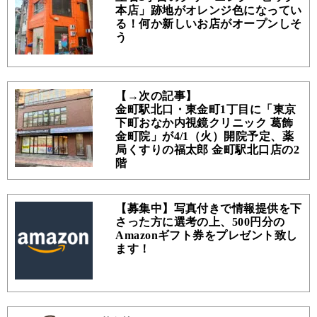
本店」跡地がオレンジ色になってい
る！何か新しいお店がオープンしそ
う
【→次の記事】
金町駅北口・東金町1丁目に「東京
下町おなか内視鏡クリニック 葛飾
金町院」が4/1（火）開院予定、薬
局くすりの福太郎 金町駅北口店の2
階
【募集中】写真付きで情報提供を下
さった方に選考の上、500円分の
Amazonギフト券をプレゼント致し
ます！