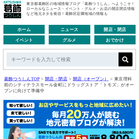
東京都葛飾区の地域情報ブログ「葛飾つうしん」へようこそ！
ローカルなニュース・イベント・グルメ・お店の開店閉店情報
など地元ネタを発信！葛飾区近隣地域の情報も
ホーム
ニュース
開店・閉店
イベント
グルメ
おでかけ
葛飾つうしんTOP
>
開店・閉店
>
開店（オープン）
>
東京理科
前のシティテラスモール金町にドラッグストア「トモズ」がオー
プンに向けて準備中