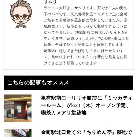
サムリ
ラーメン大好き、サムリです。家では二人の男の
子のパパです。東京都葛飾区エリアでは主に金町
と亀有と常磐線を重点的に取材していまたが、京
成線エリア、新小岩もしっかり取材できるように
なってきました。 地域情報に特化したサイトを9
年近く運営。葛飾つうしんだけで2,400記事以上を
執筆、全体で13,000記事以上を執筆しています。
葛飾区に越してきたばかりの方には分かりやす
く、長年住まわれている方には新たな発見をお届
けできるよう頑張っていきます！
こちらの記事もオススメ
亀有駅南口・リリオ館7Fに「ミッカティ
ールーム」が8/31（木）オープン予定、
喫茶カメアリ堂跡地
金町駅北口近くの「ちりめん亭」跡地で