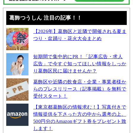
葛飾つうしん 注目の記事！！
【2026年】葛飾区と近隣で開催される夏ま
つり・盆踊り・花火大会まとめ
短期間で集中的にPR！「記事広告・求人
広告」で今すぐ知ってほしい情報をしっか
り葛飾区民に届けませんか？
葛飾区や近隣の飲食店・企業・事業者様か
らのプレスリリース（記事掲載）を無料で
受付スタート！
【東京都葛飾区の情報求む！】写真付きで
情報提供を下さった方の中から選考の上、
500円分のAmazonギフト券をプレゼント致
します！