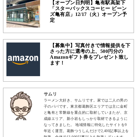
【オープン日判明】亀有駅高架下
「スターバックスコーヒー ビーン
ズ亀有店」12/17（火）オープン予
定
【募集中】写真付きで情報提供を下
さった方に選考の上、500円分の
Amazonギフト券をプレゼント致し
ます！
サムリ
ラーメン大好き、サムリです。家では二人の男の
子のパパです。東京都葛飾区エリアでは主に金町
と亀有と常磐線を重点的に取材していまたが、京
成線エリア、新小岩もしっかり取材できるように
なってきました。 地域情報に特化したサイトを9
年近く運営。葛飾つうしんだけで2,400記事以上を
執筆、全体で13,000記事以上を執筆しています。