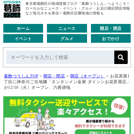
東京都葛飾区の地域情報ブログ「葛飾つうしん」へようこそ！
ローカルなニュース・イベント・グルメ・お店の開店閉店情報
など地元ネタを発信！葛飾区近隣地域の情報も
ホーム
ニュース
開店・閉店
イベント
グルメ
おでかけ
葛飾つうしんTOP
>
開店・閉店
>
開店（オープン）
>
お花茶屋1
丁目に神奈川ご当地麺「タンタンメン金家 ダイシンお花茶屋店」
が12/10（火）オープン、六善跡地