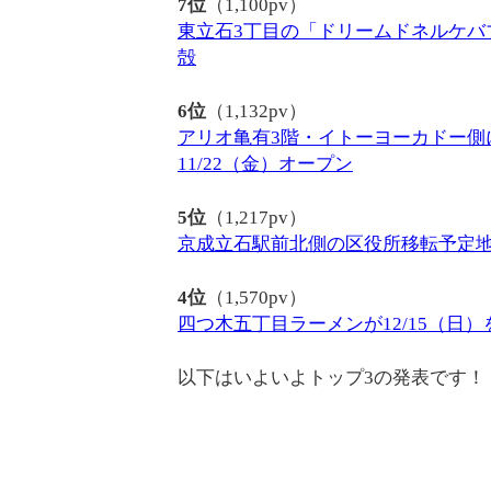
7位
（1,100pv）
東立石3丁目の「ドリームドネルケバ
殻
6位
（1,132pv）
アリオ亀有3階・イトーヨーカドー側
11/22（金）オープン
5位
（1,217pv）
京成立石駅前北側の区役所移転予定
4位
（1,570pv）
四つ木五丁目ラーメンが12/15（日
以下はいよいよトップ3の発表です！