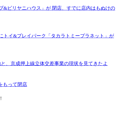
ブ&ビリヤニハウス」が 閉店、すでに店内はもぬけの
にトイ&プレイパーク「タカラトミープラネット」が
地と、京成押上線立体交差事業の現状を見てきたよ
）をもって閉店
！