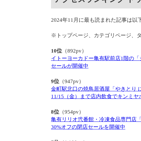
2024年11月に最も読まれた記事は以
※トップページ、カテゴリページ、
10位
（892pv）
イトーヨーカドー亀有駅前店1階の「
セールが開催中
9位
（947pv）
金町駅北口の焼鳥居酒屋「やきとり に
11/15（金）まで店内飲食でキンミヤ
8位
（954pv）
亀有リリオ弐番館・冷凍食品専門店「冷
30%オフの閉店セールを開催中