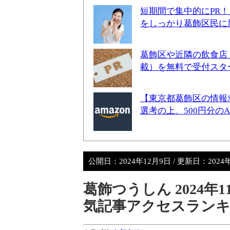
短期間で集中的にPR
をしっかり葛飾区民に
葛飾区や近隣の飲食店
載）を無料で受付スタ
【東京都葛飾区の情報
選考の上、500円分の
公開日：
2024年12月9日
/ 更新日：
2024
葛飾つうしん 2024
気記事アクセスラン