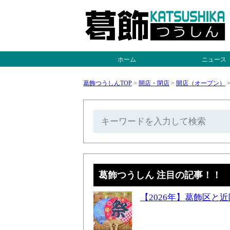
ホーム
ニュース
葛飾つうしんTOP
>
開店・閉店
>
開店（オープン）
葛飾つうしん 注目の記事！！
【2026年】葛飾区