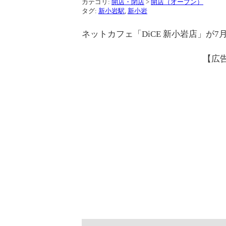
カテゴリ:
開店・閉店
>
開店（オープン）
タグ:
新小岩駅
,
新小岩
ネットカフェ「DiCE 新小岩店」が
【広