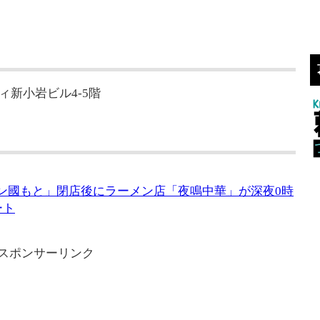
ティ新小岩ビル4-5階
モン國もと」閉店後にラーメン店「夜鳴中華」が深夜0時
ート
スポンサーリンク