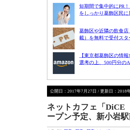
短期間で集中的にPR
をしっかり葛飾区民に
葛飾区や近隣の飲食店
載）を無料で受付スタ
【東京都葛飾区の情報
選考の上、500円分の
公開日：
2017年7月27日
/ 更新日：
2018
ネットカフェ「DiCE
ープン予定、新小岩駅