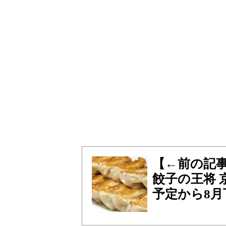
【←前の記
餃子の王将 
予定から8月