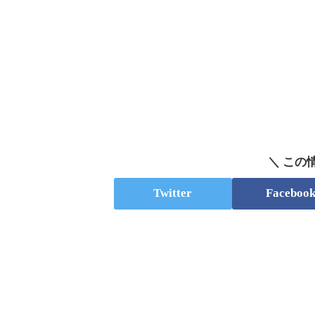
＼ この
Twitter
Faceboo