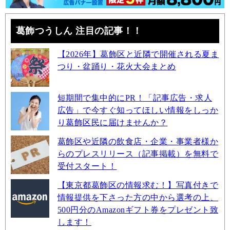
葛飾つうしん 注目の記事！！
【2026年】葛飾区と近隣で開催される夏ま
つり・盆踊り・花火大会まとめ
短期間で集中的にPR！「記事広告・求人
広告」で今すぐ知ってほしい情報をしっか
り葛飾区民に届けませんか？
葛飾区や近隣の飲食店・企業・事業者様か
らのプレスリリース（記事掲載）を無料で
受付スタート！
【東京都葛飾区の情報求む！】写真付きで
情報提供を下さった方の中から選考の上、
500円分のAmazonギフト券をプレゼント致
します！