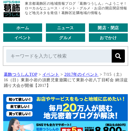
東京都葛飾区の地域情報ブログ「葛飾つうしん」へようこそ！
ローカルなニュース・イベント・グルメ・お店の開店閉店情報
など地元ネタを発信！葛飾区近隣地域の情報も
ホーム
ニュース
開店・閉店
イベント
グルメ
おでかけ
葛飾つうしんTOP
>
イベント
>
2017年のイベント
>
7/15（土）
16（日）東新小岩の須磨児童遊園にて東新小岩八丁目町会 納涼盆
踊り大会が開催【2017】