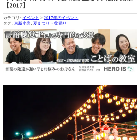
【2017】
カテゴリ:
イベント
>
2017年のイベント
タグ:
東新小岩
,
夏まつり・盆踊り