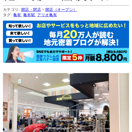
カテゴリ:
開店・閉店
>
開店（オープン）
タグ:
亀有
,
亀有駅
,
アリオ亀有