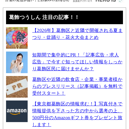
葛飾つうしん 注目の記事！！
【2026年】葛飾区と近隣で開催される夏ま
つり・盆踊り・花火大会まとめ
短期間で集中的にPR！「記事広告・求人
広告」で今すぐ知ってほしい情報をしっか
り葛飾区民に届けませんか？
葛飾区や近隣の飲食店・企業・事業者様か
らのプレスリリース（記事掲載）を無料で
受付スタート！
【東京都葛飾区の情報求む！】写真付きで
情報提供を下さった方の中から選考の上、
500円分のAmazonギフト券をプレゼント致
します！