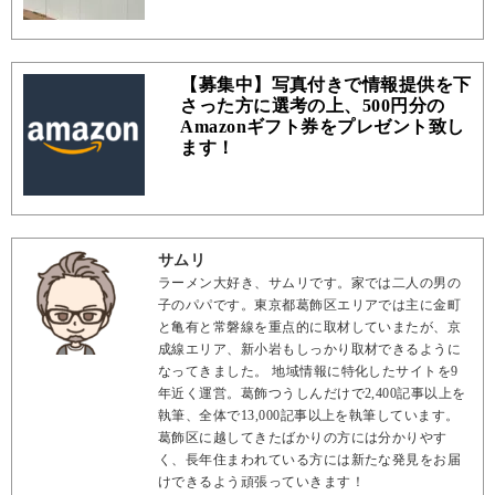
【募集中】写真付きで情報提供を下
さった方に選考の上、500円分の
Amazonギフト券をプレゼント致し
ます！
サムリ
ラーメン大好き、サムリです。家では二人の男の
子のパパです。東京都葛飾区エリアでは主に金町
と亀有と常磐線を重点的に取材していまたが、京
成線エリア、新小岩もしっかり取材できるように
なってきました。 地域情報に特化したサイトを9
年近く運営。葛飾つうしんだけで2,400記事以上を
執筆、全体で13,000記事以上を執筆しています。
葛飾区に越してきたばかりの方には分かりやす
く、長年住まわれている方には新たな発見をお届
けできるよう頑張っていきます！