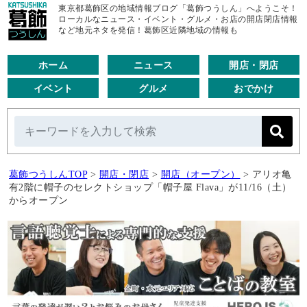
東京都葛飾区の地域情報ブログ「葛飾つうしん」へようこそ！
ローカルなニュース・イベント・グルメ・お店の開店閉店情報
など地元ネタを発信！葛飾区近隣地域の情報も
ホーム
ニュース
開店・閉店
イベント
グルメ
おでかけ
葛飾つうしんTOP
>
開店・閉店
>
開店（オープン）
>
アリオ亀
有2階に帽子のセレクトショップ「帽子屋 Flava」が11/16（土）
からオープン