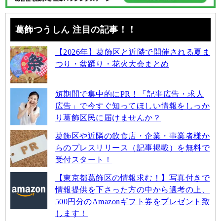
葛飾つうしん 注目の記事！！
【2026年】葛飾区と近隣で開催される夏ま
つり・盆踊り・花火大会まとめ
短期間で集中的にPR！「記事広告・求人
広告」で今すぐ知ってほしい情報をしっか
り葛飾区民に届けませんか？
葛飾区や近隣の飲食店・企業・事業者様か
らのプレスリリース（記事掲載）を無料で
受付スタート！
【東京都葛飾区の情報求む！】写真付きで
情報提供を下さった方の中から選考の上、
500円分のAmazonギフト券をプレゼント致
します！