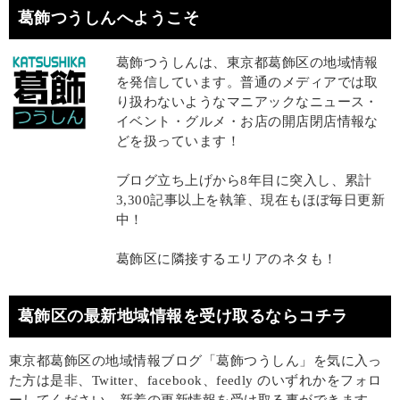
葛飾つうしんへようこそ
葛飾つうしんは、東京都葛飾区の地域情報
を発信しています。普通のメディアでは取
り扱わないようなマニアックなニュース・
イベント・グルメ・お店の開店閉店情報な
どを扱っています！
ブログ立ち上げから8年目に突入し、累計
3,300記事以上を執筆、現在もほぼ毎日更新
中！
葛飾区に隣接するエリアのネタも！
葛飾区の最新地域情報を受け取るならコチラ
東京都葛飾区の地域情報ブログ「葛飾つうしん」を気に入っ
た方は是非、Twitter、facebook、feedly のいずれかをフォロ
ーしてください。新着の更新情報を受け取る事ができます。