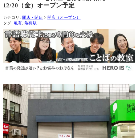
12/20（金）オープン予定
カテゴリ:
開店・閉店
>
開店（オープン）
タグ:
亀有
,
亀有駅