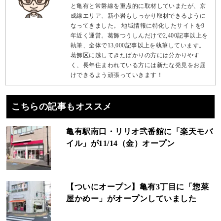
と亀有と常磐線を重点的に取材していまたが、京
成線エリア、新小岩もしっかり取材できるように
なってきました。 地域情報に特化したサイトを9
年近く運営。葛飾つうしんだけで2,400記事以上を
執筆、全体で13,000記事以上を執筆しています。
葛飾区に越してきたばかりの方には分かりやす
く、長年住まわれている方には新たな発見をお届
けできるよう頑張っていきます！
こちらの記事もオススメ
亀有駅南口・リリオ弐番館に「楽天モバ
イル」が11/14（金）オープン
【ついにオープン】亀有3丁目に「惣菜
屋かめー」がオープンしていました