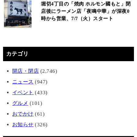
堀切4丁目の「焼肉 ホルモン國もと」閉
店後にラーメン店「夜鳴中華」が深夜0
時から営業、7/7（火）スタート
カテゴリ
開店・閉店
(2,746)
ニュース
(947)
イベント
(433)
グルメ
(101)
おでかけ
(61)
お知らせ
(326)