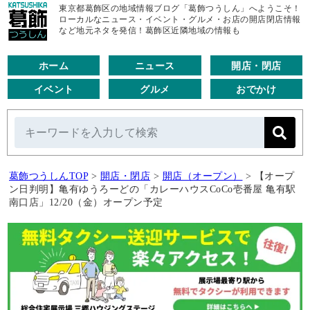
東京都葛飾区の地域情報ブログ「葛飾つうしん」へようこそ！
ローカルなニュース・イベント・グルメ・お店の開店閉店情報
など地元ネタを発信！葛飾区近隣地域の情報も
ホーム
ニュース
開店・閉店
イベント
グルメ
おでかけ
葛飾つうしんTOP
>
開店・閉店
>
開店（オープン）
>
【オープ
ン日判明】亀有ゆうろーどの「カレーハウスCoCo壱番屋 亀有駅
南口店」12/20（金）オープン予定