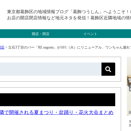
東京都葛飾区の地域情報ブログ「葛飾つうしん」へようこそ！
お店の開店閉店情報など地元ネタを発信！葛飾区近隣地域の情
開店・閉店
イベント
開店
>
立石3丁目のバー「RE nagomi」が10/1（火）にリニューアル、ワンちゃん連
と近隣で開催される夏まつり・盆踊り・花火大会まとめ