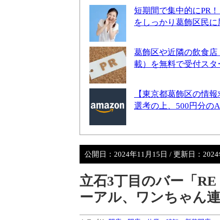
短期間で集中的にPR
をしっかり葛飾区民に
葛飾区や近隣の飲食店
載）を無料で受付スタ
【東京都葛飾区の情報
選考の上、500円分の
公開日：
2024年11月15日
/ 更新日：
202
立石3丁目のバー「RE n
ーアル、ワンちゃん