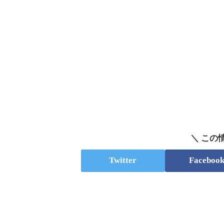
＼ この
Twitter
Faceboo