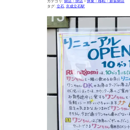
カテゴリ:
開店・閉店
>
休業・移転・新装開店
タグ:
立石
,
京成立石駅