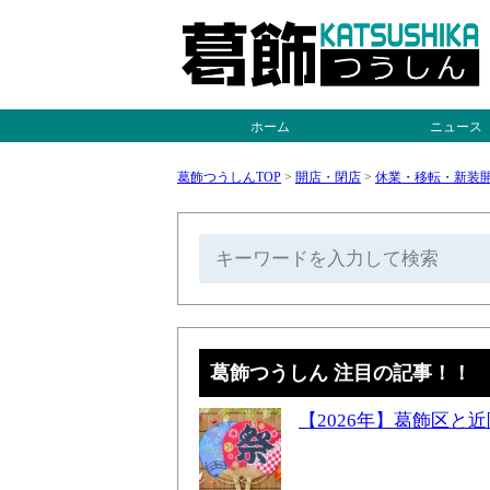
ホーム
ニュース
葛飾つうしんTOP
>
開店・閉店
>
休業・移転・新装
葛飾つうしん 注目の記事！！
【2026年】葛飾区