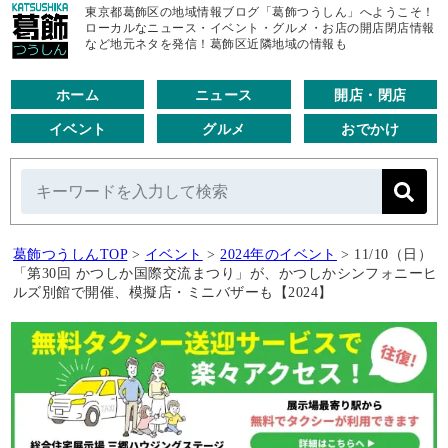
東京都葛飾区の地域情報ブログ「葛飾つうしん」へようこそ！
ローカルなニュース・イベント・グルメ・お店の開店閉店情報
など地元ネタを発信！葛飾区近隣地域の情報も
ホーム
ニュース
開店・閉店
イベント
グルメ
おでかけ
葛飾つうしんTOP
>
イベント
>
2024年のイベント
>
11/10（日）
「第30回 かつしか国際交流まつり」が、かつしかシンフォニーヒ
ルズ別館で開催、模擬店・ミニバザーも【2024】