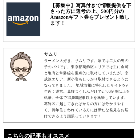
【募集中】写真付きで情報提供を下
さった方に選考の上、500円分の
Amazonギフト券をプレゼント致し
ます！
サムリ
ラーメン大好き、サムリです。家では二人の男の
子のパパです。東京都葛飾区エリアでは主に金町
と亀有と常磐線を重点的に取材していまたが、京
成線エリア、新小岩もしっかり取材できるように
なってきました。 地域情報に特化したサイトを9
年近く運営。葛飾つうしんだけで2,400記事以上を
執筆、全体で13,000記事以上を執筆しています。
葛飾区に越してきたばかりの方には分かりやす
く、長年住まわれている方には新たな発見をお届
けできるよう頑張っていきます！
こちらの記事もオススメ