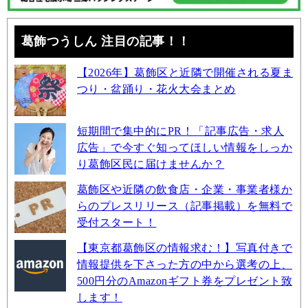
葛飾つうしん 注目の記事！！
【2026年】葛飾区と近隣で開催される夏ま
つり・盆踊り・花火大会まとめ
短期間で集中的にPR！「記事広告・求人
広告」で今すぐ知ってほしい情報をしっか
り葛飾区民に届けませんか？
葛飾区や近隣の飲食店・企業・事業者様か
らのプレスリリース（記事掲載）を無料で
受付スタート！
【東京都葛飾区の情報求む！】写真付きで
情報提供を下さった方の中から選考の上、
500円分のAmazonギフト券をプレゼント致
します！