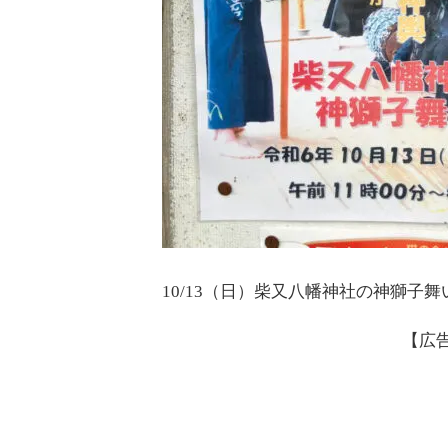
10/13（日）柴又八幡神社の神獅子
【広