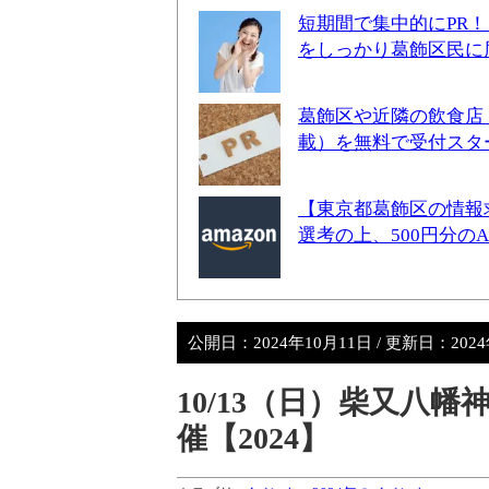
短期間で集中的にPR
をしっかり葛飾区民に
葛飾区や近隣の飲食店
載）を無料で受付スタ
【東京都葛飾区の情報
選考の上、500円分の
公開日：
2024年10月11日
/ 更新日：
202
10/13（日）柴又八
催【2024】