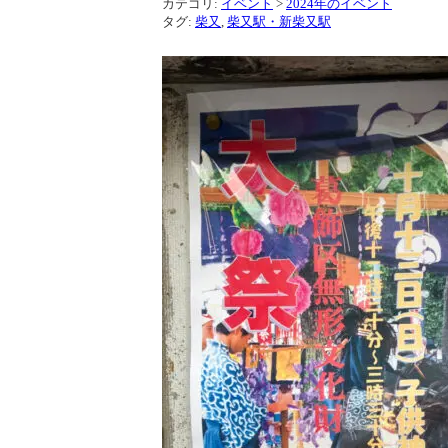
カテゴリ:
イベント
>
2024年のイベント
タグ:
柴又
,
柴又駅・新柴又駅