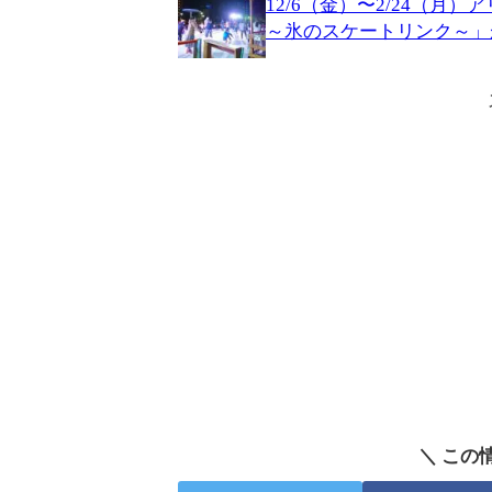
12/6（金）〜2/24（
～氷のスケートリンク～」が開
＼ この