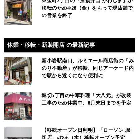
東金町2丁目の「唐揚弁当 かわしま」が
移転のため4/28（金）をもって現店舗で
の営業を終了
休業・移転・新装開店 の最新記事
新小岩駅南口、ルミエール商店街の「み
のり不動産」が移転、同じアーケード内
で駅から近くになり便利に
堀切5丁目の中華料理「大八元」が改装
工事のため休業中、8月末日までを予定
【移転オープン日判明】「ローソン 堀
切店」は8/6（木）移転オープン予定