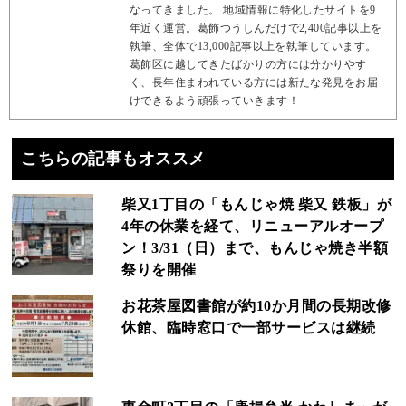
なってきました。 地域情報に特化したサイトを9
年近く運営。葛飾つうしんだけで2,400記事以上を
執筆、全体で13,000記事以上を執筆しています。
葛飾区に越してきたばかりの方には分かりやす
く、長年住まわれている方には新たな発見をお届
けできるよう頑張っていきます！
こちらの記事もオススメ
柴又1丁目の「もんじゃ焼 柴又 鉄板」が
4年の休業を経て、リニューアルオープ
ン！3/31（日）まで、もんじゃ焼き半額
祭りを開催
お花茶屋図書館が約10か月間の長期改修
休館、臨時窓口で一部サービスは継続