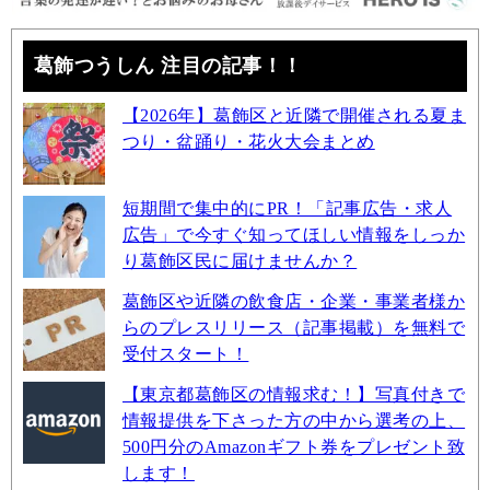
葛飾つうしん 注目の記事！！
【2026年】葛飾区と近隣で開催される夏ま
つり・盆踊り・花火大会まとめ
短期間で集中的にPR！「記事広告・求人
広告」で今すぐ知ってほしい情報をしっか
り葛飾区民に届けませんか？
葛飾区や近隣の飲食店・企業・事業者様か
らのプレスリリース（記事掲載）を無料で
受付スタート！
【東京都葛飾区の情報求む！】写真付きで
情報提供を下さった方の中から選考の上、
500円分のAmazonギフト券をプレゼント致
します！