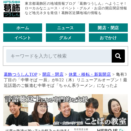
東京都葛飾区の地域情報ブログ「葛飾つうしん」へようこそ！
ローカルなニュース・イベント・グルメ・お店の開店閉店情報
など地元ネタを発信！葛飾区近隣地域の情報も
ホーム
ニュース
開店・閉店
イベント
グルメ
おでかけ
葛飾つうしんTOP
>
開店・閉店
>
休業・移転・新装開店
>
亀有3
丁目の「中華そば 一辰」が8/22（木）リニューアルオープン！最
近話題のご飯進む中華そば「ちゃん系ラーメン」になったよ