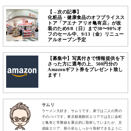
【→次の記事】
化粧品・健康食品のオフプライスス
トア「アエナ アリオ亀有店」が改
装のため9/8（日）まで30〜90%オ
フのセール中、9/13（金）リニュー
アルオープン予定
【募集中】写真付きで情報提供を下
さった方に選考の上、500円分の
Amazonギフト券をプレゼント致し
ます！
サムリ
ラーメン大好き、サムリです。家では二人の男の
子のパパです。東京都葛飾区エリアでは主に金町
と亀有と常磐線を重点的に取材していまたが、京
成線エリア、新小岩もしっかり取材できるように