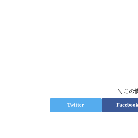
＼ この
Twitter
Faceboo