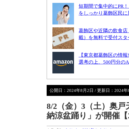
短期間で集中的にPR
をしっかり葛飾区民に
葛飾区や近隣の飲食店
載）を無料で受付スタ
【東京都葛飾区の情報
選考の上、500円分の
公開日：
2024年8月2日
/ 更新日：
2024
8/2（金）3（土）奥
納涼盆踊り」が開催【2