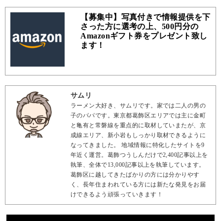
【募集中】写真付きで情報提供を下
さった方に選考の上、500円分の
Amazonギフト券をプレゼント致し
ます！
サムリ
ラーメン大好き、サムリです。家では二人の男の
子のパパです。東京都葛飾区エリアでは主に金町
と亀有と常磐線を重点的に取材していまたが、京
成線エリア、新小岩もしっかり取材できるように
なってきました。 地域情報に特化したサイトを9
年近く運営。葛飾つうしんだけで2,400記事以上を
執筆、全体で13,000記事以上を執筆しています。
葛飾区に越してきたばかりの方には分かりやす
く、長年住まわれている方には新たな発見をお届
けできるよう頑張っていきます！