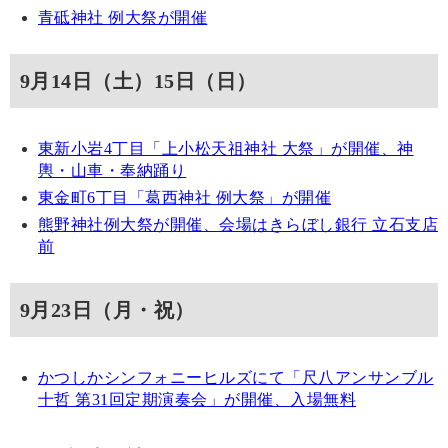
青砥神社 例大祭が開催
9月14日（土）15日（日）
東新小岩4丁目「上小松天祖神社 大祭」が開催、神
輿・山車・奉納踊り
東金町6丁目「葛西神社 例大祭」が開催
熊野神社例大祭が開催、会場はきらぼし銀行 立石支店
前
9月23日（月・祝）
かつしかシンフォニーヒルズにて「尺八アンサンブル
十哲 第31回定期演奏会」が開催、入場無料