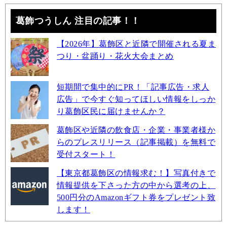
葛飾つうしん 注目の記事！！
【2026年】葛飾区と近隣で開催される夏ま
つり・盆踊り・花火大会まとめ
短期間で集中的にPR！「記事広告・求人
広告」で今すぐ知ってほしい情報をしっか
り葛飾区民に届けませんか？
葛飾区や近隣の飲食店・企業・事業者様か
らのプレスリリース（記事掲載）を無料で
受付スタート！
【東京都葛飾区の情報求む！】写真付きで
情報提供を下さった方の中から選考の上、
500円分のAmazonギフト券をプレゼント致
します！