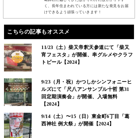
く、長年住まわれている方には新たな発見をお届
けできるよう頑張っていきます！
こちらの記事もオススメ
11/23（土）柴又帝釈天参道にて「柴又
宵フェスタ」が開催、串グルメやクラフ
トビール【2024】
9/23（月・祝）かつしかシンフォニーヒ
ルズにて「尺八アンサンブル十哲 第31
回定期演奏会」が開催、入場無料
【2024】
9/14（土）〜15（日）東金町6丁目「葛
西神社 例大祭」が開催【2024】