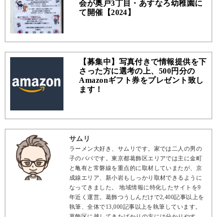
会が奥戸3丁目・あすなろ幼稚園に
て開催【2024】
【募集中】写真付きで情報提供を下
さった方に選考の上、500円分の
Amazonギフト券をプレゼント致し
ます！
サムリ
ラーメン大好き、サムリです。家では二人の男の
子のパパです。東京都葛飾区エリアでは主に金町
と亀有と常磐線を重点的に取材していまたが、京
成線エリア、新小岩もしっかり取材できるように
なってきました。 地域情報に特化したサイトを9
年近く運営。葛飾つうしんだけで2,400記事以上を
執筆、全体で13,000記事以上を執筆しています。
葛飾区に越してきたばかりの方には分かりやす