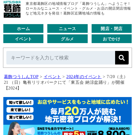
東京都葛飾区の地域情報ブログ「葛飾つうしん」へようこそ！
ローカルなニュース・イベント・グルメ・お店の開店閉店情報
など地元ネタを発信！葛飾区近隣地域の情報も
ホーム
ニュース
開店・閉店
イベント
グルメ
おでかけ
葛飾つうしんTOP
>
イベント
>
2024年のイベント
>
7/20（土）
21 （日）亀有リリオパークにて「東五会 納涼盆踊り」が開催
【2024】