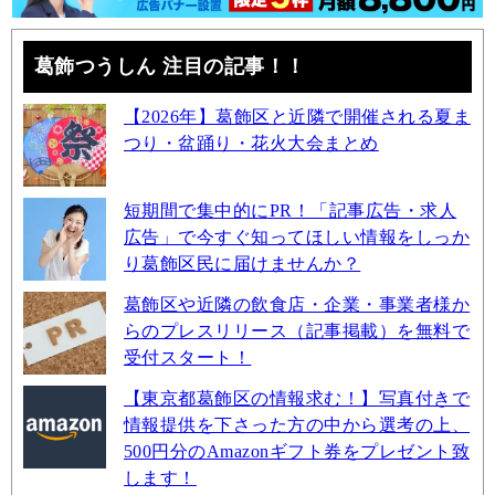
葛飾つうしん 注目の記事！！
【2026年】葛飾区と近隣で開催される夏ま
つり・盆踊り・花火大会まとめ
短期間で集中的にPR！「記事広告・求人
広告」で今すぐ知ってほしい情報をしっか
り葛飾区民に届けませんか？
葛飾区や近隣の飲食店・企業・事業者様か
らのプレスリリース（記事掲載）を無料で
受付スタート！
【東京都葛飾区の情報求む！】写真付きで
情報提供を下さった方の中から選考の上、
500円分のAmazonギフト券をプレゼント致
します！