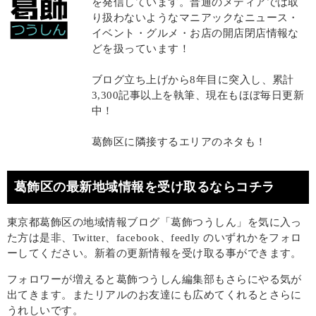
を発信しています。普通のメディアでは取
り扱わないようなマニアックなニュース・
イベント・グルメ・お店の開店閉店情報な
どを扱っています！
ブログ立ち上げから8年目に突入し、累計
3,300記事以上を執筆、現在もほぼ毎日更新
中！
葛飾区に隣接するエリアのネタも！
葛飾区の最新地域情報を受け取るならコチラ
東京都葛飾区の地域情報ブログ「葛飾つうしん」を気に入っ
た方は是非、Twitter、facebook、feedly のいずれかをフォロ
ーしてください。新着の更新情報を受け取る事ができます。
フォロワーが増えると葛飾つうしん編集部もさらにやる気が
出てきます。またリアルのお友達にも広めてくれるとさらに
うれしいです。