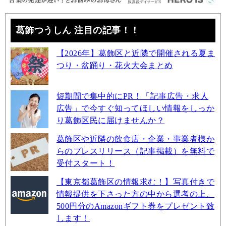
葛飾つうしん 注目の記事！！
【2026年】葛飾区と近隣で開催される夏ま
つり・盆踊り・花火大会まとめ
短期間で集中的にPR！「記事広告・求人
広告」で今すぐ知ってほしい情報をしっか
り葛飾区民に届けませんか？
葛飾区や近隣の飲食店・企業・事業者様か
らのプレスリリース（記事掲載）を無料で
受付スタート！
【東京都葛飾区の情報求む！】写真付きで
情報提供を下さった方の中から選考の上、
500円分のAmazonギフト券をプレゼント致
します！