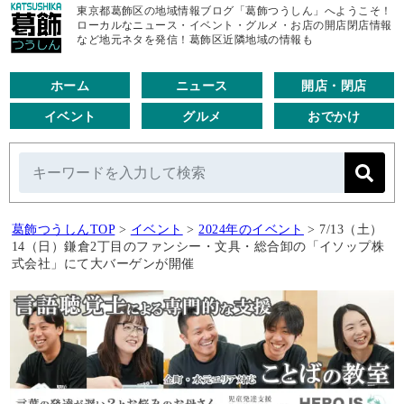
東京都葛飾区の地域情報ブログ「葛飾つうしん」へようこそ！
ローカルなニュース・イベント・グルメ・お店の開店閉店情報
など地元ネタを発信！葛飾区近隣地域の情報も
ホーム
ニュース
開店・閉店
イベント
グルメ
おでかけ
葛飾つうしんTOP
>
イベント
>
2024年のイベント
>
7/13（土）
14（日）鎌倉2丁目のファンシー・文具・総合卸の「イソップ株
式会社」にて大バーゲンが開催