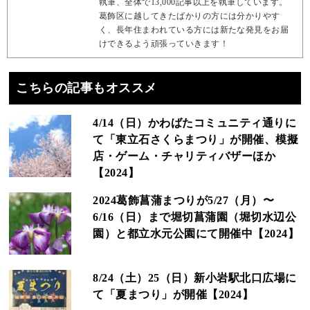
執筆、全体で13,000記事以上を執筆しています。
葛飾区に越してきたばかりの方には分かりやす
く、長年住まわれている方には新たな発見をお届
けできるよう頑張っていきます！
こちらの記事もオススメ
4/14（日）かわばたコミュニティ通りに
て「東立石さくらまつり」が開催、模擬
店・ゲーム・チャリティバザーほか
【2024】
2024葛飾菖蒲まつりが5/27（月）〜
6/16（日）まで堀切菖蒲園（堀切水辺公
園）と都立水元公園にて開催中【2024】
8/24（土）25（日）新小岩駅北口広場に
て「夏まつり」が開催【2024】