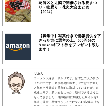
葛飾区と近隣で開催される夏まつ
り・盆踊り・花火大会まとめ
【2024】
【募集中】写真付きで情報提供を下
さった方に選考の上、500円分の
Amazonギフト券をプレゼント致し
ます！
サムリ
ラーメン大好き、サムリです。家では二人の男の
子のパパです。東京都葛飾区エリアでは主に金町
と亀有と常磐線を重点的に取材していまたが、京
成線エリア、新小岩もしっかり取材できるように
なってきました。 地域情報に特化したサイトを9
年近く運営。葛飾つうしんだけで2,400記事以上を