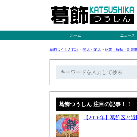
ホーム
ニュース
葛飾つうしんTOP
>
開店・閉店
>
休業・移転・新装
葛飾つうしん 注目の記事！！
【2026年】葛飾区