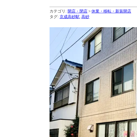
カテゴリ:
開店・閉店
>
休業・移転・新装開店
タグ:
京成高砂駅
,
高砂