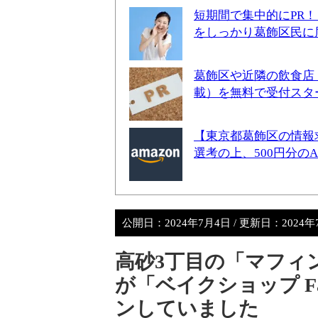
短期間で集中的にPR
をしっかり葛飾区民に
葛飾区や近隣の飲食店
載）を無料で受付スタ
【東京都葛飾区の情報
選考の上、500円分の
公開日：
2024年7月4日
/ 更新日：
2024
高砂3丁目の「マフィンと
が「ベイクショップ F
ンしていました