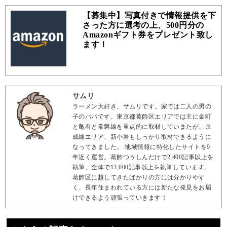
【募集中】写真付きで情報提供を下
さった方に選考の上、500円分の
Amazonギフト券をプレゼント致し
ます！
サムリ
ラーメン大好き、サムリです。家では二人の男の
子のパパです。東京都葛飾区エリアでは主に金町
と亀有と常磐線を重点的に取材していまたが、京
成線エリア、新小岩もしっかり取材できるように
なってきました。 地域情報に特化したサイトを9
年近く運営。葛飾つうしんだけで2,400記事以上を
執筆、全体で13,000記事以上を執筆しています。
葛飾区に越してきたばかりの方には分かりやす
く、長年住まわれている方には新たな発見をお届
けできるよう頑張っていきます！