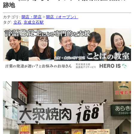
跡地
カテゴリ:
開店・閉店
>
開店（オープン）
タグ:
立石
,
京成立石駅