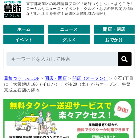
東京都葛飾区の地域情報ブログ「葛飾つうしん」へようこそ！
ローカルなニュース・イベント・グルメ・お店の開店閉店情報
など地元ネタを発信！葛飾区近隣地域の情報も
ホーム
ニュース
開店・閉店
イベント
グルメ
おでかけ
葛飾つうしんTOP
>
開店・閉店
>
開店（オープン）
>
立石1丁目
に「大衆焼肉168（イロハ）」が4/20（土）からオープン、牛繁
京成立石店の跡地