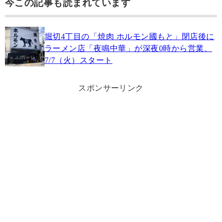
今この記事も読まれています
堀切4丁目の「焼肉 ホルモン國もと」閉店後に
ラーメン店「夜鳴中華」が深夜0時から営業、
7/7（火）スタート
スポンサーリンク