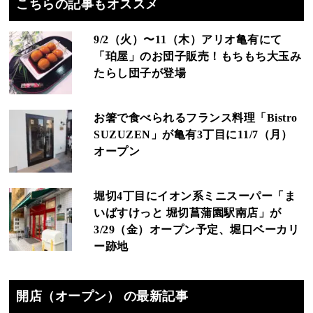
こちらの記事もオススメ
9/2（火）〜11（木）アリオ亀有にて
「珀屋」のお団子販売！もちもち大玉み
たらし団子が登場
お箸で食べられるフランス料理「Bistro
SUZUZEN」が亀有3丁目に11/7（月）
オープン
堀切4丁目にイオン系ミニスーパー「ま
いばすけっと 堀切菖蒲園駅南店」が
3/29（金）オープン予定、堀口ベーカリ
ー跡地
開店（オープン） の最新記事