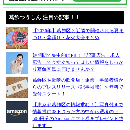
葛飾つうしん 注目の記事！！
【2026年】葛飾区と近隣で開催される夏ま
つり・盆踊り・花火大会まとめ
短期間で集中的にPR！「記事広告・求人
広告」で今すぐ知ってほしい情報をしっか
り葛飾区民に届けませんか？
葛飾区や近隣の飲食店・企業・事業者様か
らのプレスリリース（記事掲載）を無料で
受付スタート！
【東京都葛飾区の情報求む！】写真付きで
情報提供を下さった方の中から選考の上、
500円分のAmazonギフト券をプレゼント致
します！