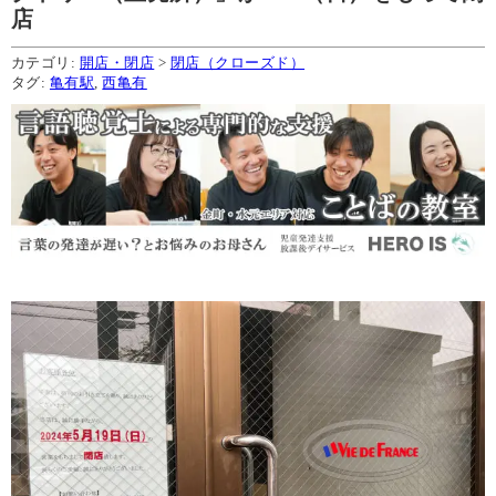
店
カテゴリ:
開店・閉店
>
閉店（クローズド）
タグ:
亀有駅
,
西亀有