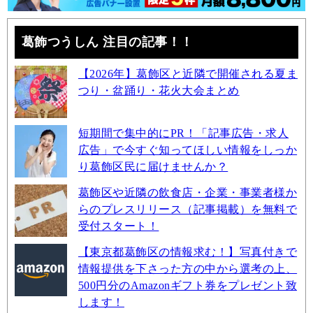
葛飾つうしん 注目の記事！！
【2026年】葛飾区と近隣で開催される夏ま
つり・盆踊り・花火大会まとめ
短期間で集中的にPR！「記事広告・求人
広告」で今すぐ知ってほしい情報をしっか
り葛飾区民に届けませんか？
葛飾区や近隣の飲食店・企業・事業者様か
らのプレスリリース（記事掲載）を無料で
受付スタート！
【東京都葛飾区の情報求む！】写真付きで
情報提供を下さった方の中から選考の上、
500円分のAmazonギフト券をプレゼント致
します！