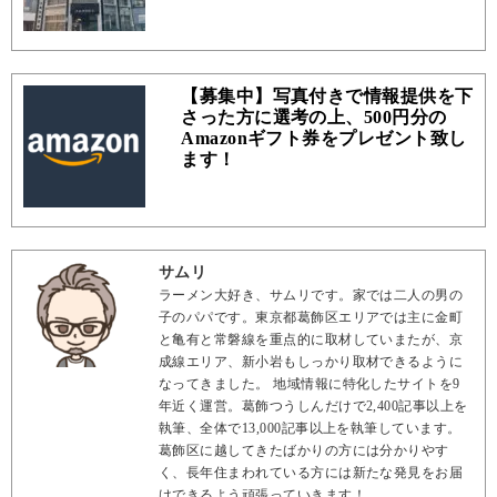
【募集中】写真付きで情報提供を下
さった方に選考の上、500円分の
Amazonギフト券をプレゼント致し
ます！
サムリ
ラーメン大好き、サムリです。家では二人の男の
子のパパです。東京都葛飾区エリアでは主に金町
と亀有と常磐線を重点的に取材していまたが、京
成線エリア、新小岩もしっかり取材できるように
なってきました。 地域情報に特化したサイトを9
年近く運営。葛飾つうしんだけで2,400記事以上を
執筆、全体で13,000記事以上を執筆しています。
葛飾区に越してきたばかりの方には分かりやす
く、長年住まわれている方には新たな発見をお届
けできるよう頑張っていきます！