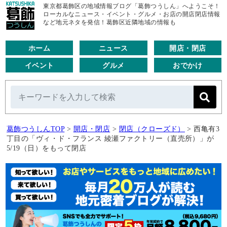
東京都葛飾区の地域情報ブログ「葛飾つうしん」へようこそ！
ローカルなニュース・イベント・グルメ・お店の開店閉店情報
など地元ネタを発信！葛飾区近隣地域の情報も
ホーム
ニュース
開店・閉店
イベント
グルメ
おでかけ
葛飾つうしんTOP
>
開店・閉店
>
閉店（クローズド）
>
西亀有3
丁目の「ヴィ・ド・フランス 綾瀬ファクトリー（直売所）」が
5/19（日）をもって閉店