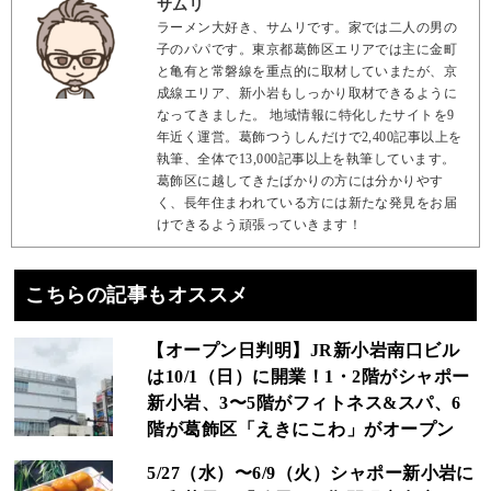
サムリ
ラーメン大好き、サムリです。家では二人の男の
子のパパです。東京都葛飾区エリアでは主に金町
と亀有と常磐線を重点的に取材していまたが、京
成線エリア、新小岩もしっかり取材できるように
なってきました。 地域情報に特化したサイトを9
年近く運営。葛飾つうしんだけで2,400記事以上を
執筆、全体で13,000記事以上を執筆しています。
葛飾区に越してきたばかりの方には分かりやす
く、長年住まわれている方には新たな発見をお届
けできるよう頑張っていきます！
こちらの記事もオススメ
【オープン日判明】JR新小岩南口ビル
は10/1（日）に開業！1・2階がシャポー
新小岩、3〜5階がフィトネス&スパ、6
階が葛飾区「えきにこわ」がオープン
5/27（水）〜6/9（火）シャポー新小岩に