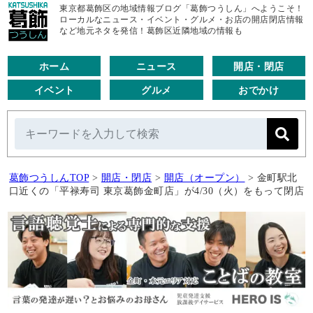
東京都葛飾区の地域情報ブログ「葛飾つうしん」へようこそ！
ローカルなニュース・イベント・グルメ・お店の開店閉店情報
など地元ネタを発信！葛飾区近隣地域の情報も
ホーム
ニュース
開店・閉店
イベント
グルメ
おでかけ
葛飾つうしんTOP
>
開店・閉店
>
開店（オープン）
>
金町駅北
口近くの「平禄寿司 東京葛飾金町店」が4/30（火）をもって閉店