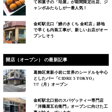
て和菓子の「珀屋」が期間限定出店、ジ
ャンボみたらしが一番人気！
金町駅北口「鰻のきくち 金町店」跡地
で早くも内装工事が、新しいお店がオー
プンしそう
開店（オープン） の最新記事
葛飾区東新小岩に世界のシードルを中心
としたバー「CIDRE 5 TOKYO」
7/7（月）オープン
金町駅北口前のスパゲッティー専門店
「洋麺屋五右衛門」オープンに向けた工