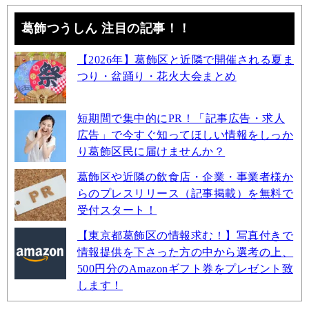
葛飾つうしん 注目の記事！！
【2026年】葛飾区と近隣で開催される夏ま
つり・盆踊り・花火大会まとめ
短期間で集中的にPR！「記事広告・求人
広告」で今すぐ知ってほしい情報をしっか
り葛飾区民に届けませんか？
葛飾区や近隣の飲食店・企業・事業者様か
らのプレスリリース（記事掲載）を無料で
受付スタート！
【東京都葛飾区の情報求む！】写真付きで
情報提供を下さった方の中から選考の上、
500円分のAmazonギフト券をプレゼント致
します！