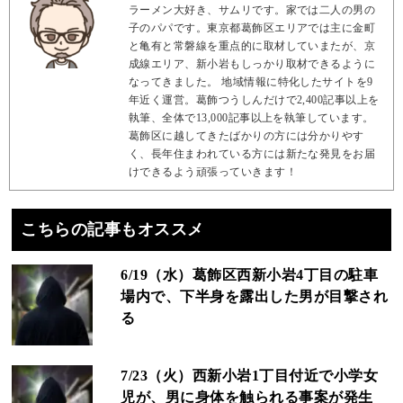
ラーメン大好き、サムリです。家では二人の男の
子のパパです。東京都葛飾区エリアでは主に金町
と亀有と常磐線を重点的に取材していまたが、京
成線エリア、新小岩もしっかり取材できるように
なってきました。 地域情報に特化したサイトを9
年近く運営。葛飾つうしんだけで2,400記事以上を
執筆、全体で13,000記事以上を執筆しています。
葛飾区に越してきたばかりの方には分かりやす
く、長年住まわれている方には新たな発見をお届
けできるよう頑張っていきます！
こちらの記事もオススメ
6/19（水）葛飾区西新小岩4丁目の駐車
場内で、下半身を露出した男が目撃され
る
7/23（火）西新小岩1丁目付近で小学女
児が、男に身体を触られる事案が発生