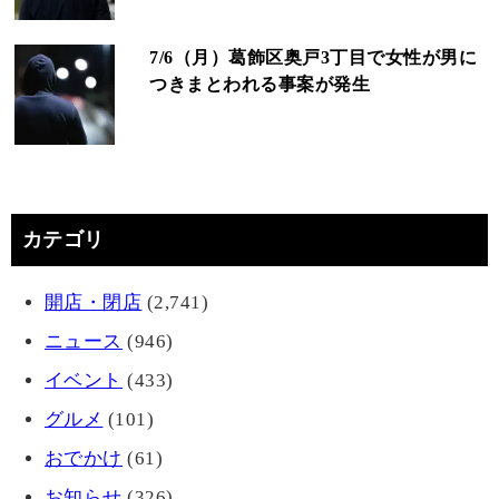
7/6（月）葛飾区奥戸3丁目で女性が男に
つきまとわれる事案が発生
カテゴリ
開店・閉店
(2,741)
ニュース
(946)
イベント
(433)
グルメ
(101)
おでかけ
(61)
お知らせ
(326)