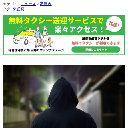
カテゴリ:
ニュース
>
不審者
タグ:
東堀切