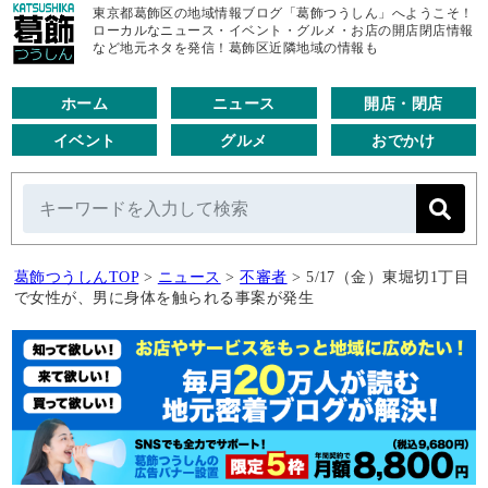
東京都葛飾区の地域情報ブログ「葛飾つうしん」へようこそ！
ローカルなニュース・イベント・グルメ・お店の開店閉店情報
など地元ネタを発信！葛飾区近隣地域の情報も
ホーム
ニュース
開店・閉店
イベント
グルメ
おでかけ
葛飾つうしんTOP
>
ニュース
>
不審者
>
5/17（金）東堀切1丁目
で女性が、男に身体を触られる事案が発生