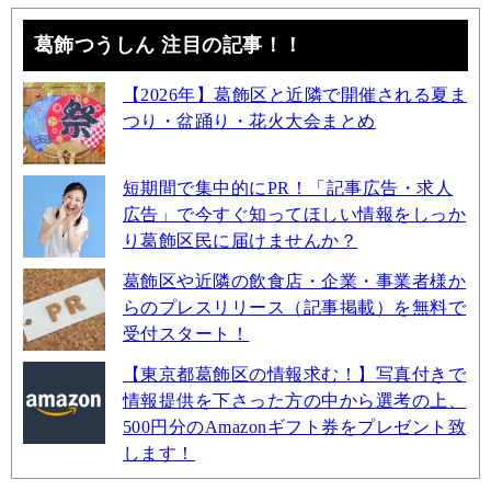
葛飾つうしん 注目の記事！！
【2026年】葛飾区と近隣で開催される夏ま
つり・盆踊り・花火大会まとめ
短期間で集中的にPR！「記事広告・求人
広告」で今すぐ知ってほしい情報をしっか
り葛飾区民に届けませんか？
葛飾区や近隣の飲食店・企業・事業者様か
らのプレスリリース（記事掲載）を無料で
受付スタート！
【東京都葛飾区の情報求む！】写真付きで
情報提供を下さった方の中から選考の上、
500円分のAmazonギフト券をプレゼント致
します！