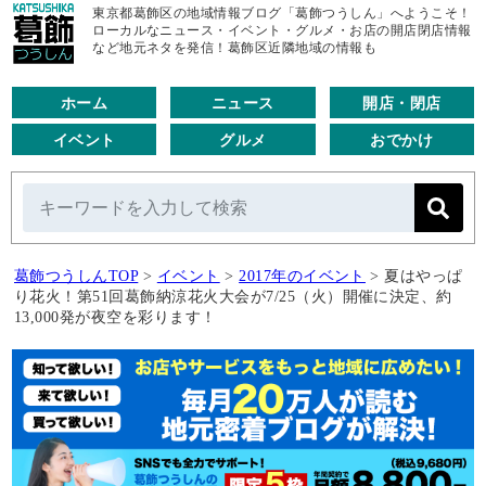
東京都葛飾区の地域情報ブログ「葛飾つうしん」へようこそ！
ローカルなニュース・イベント・グルメ・お店の開店閉店情報
など地元ネタを発信！葛飾区近隣地域の情報も
ホーム
ニュース
開店・閉店
イベント
グルメ
おでかけ
葛飾つうしんTOP
>
イベント
>
2017年のイベント
>
夏はやっぱ
り花火！第51回葛飾納涼花火大会が7/25（火）開催に決定、約
13,000発が夜空を彩ります！