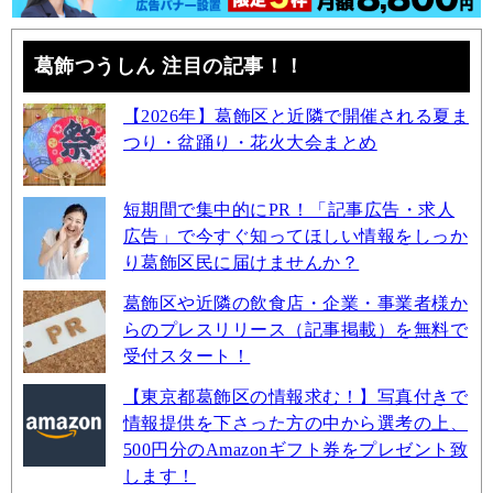
葛飾つうしん 注目の記事！！
【2026年】葛飾区と近隣で開催される夏ま
つり・盆踊り・花火大会まとめ
短期間で集中的にPR！「記事広告・求人
広告」で今すぐ知ってほしい情報をしっか
り葛飾区民に届けませんか？
葛飾区や近隣の飲食店・企業・事業者様か
らのプレスリリース（記事掲載）を無料で
受付スタート！
【東京都葛飾区の情報求む！】写真付きで
情報提供を下さった方の中から選考の上、
500円分のAmazonギフト券をプレゼント致
します！