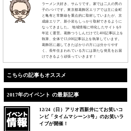
ラーメン大好き、サムリです。家では二人の男の
子のパパです。東京都葛飾区エリアでは主に金町
と亀有と常磐線を重点的に取材していまたが、京
成線エリア、新小岩もしっかり取材できるように
なってきました。 地域情報に特化したサイトを9
年近く運営。葛飾つうしんだけで2,400記事以上を
執筆、全体で13,000記事以上を執筆しています。
葛飾区に越してきたばかりの方には分かりやす
く、長年住まわれている方には新たな発見をお届
けできるよう頑張っていきます！
こちらの記事もオススメ
2017年のイベント の最新記事
12/24（日）アリオ西新井にてお笑いコ
ンビ「タイムマシーン3号」のお笑いラ
イブが開催！