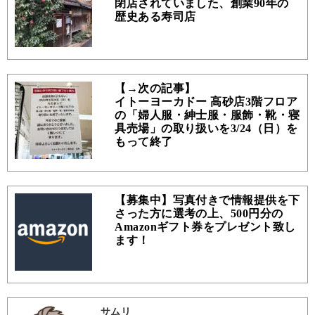
閉店されていました、創業90年の
歴史ある寿司店
【→次の記事】
イトーヨーカドー 高砂店3階フロア
の「婦人服・紳士服・服飾・靴・寝
具売場」の取り扱いを3/24（日）を
もって終了
【募集中】写真付きで情報提供を下
さった方に選考の上、500円分の
Amazonギフト券をプレゼント致し
ます！
サムリ