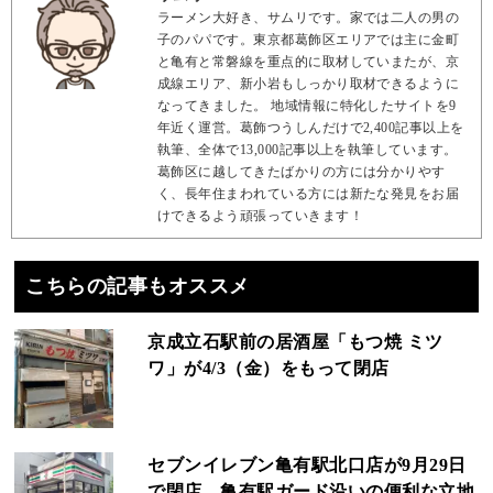
ラーメン大好き、サムリです。家では二人の男の
子のパパです。東京都葛飾区エリアでは主に金町
と亀有と常磐線を重点的に取材していまたが、京
成線エリア、新小岩もしっかり取材できるように
なってきました。 地域情報に特化したサイトを9
年近く運営。葛飾つうしんだけで2,400記事以上を
執筆、全体で13,000記事以上を執筆しています。
葛飾区に越してきたばかりの方には分かりやす
く、長年住まわれている方には新たな発見をお届
けできるよう頑張っていきます！
こちらの記事もオススメ
京成立石駅前の居酒屋「もつ焼 ミツ
ワ」が4/3（金）をもって閉店
セブンイレブン亀有駅北口店が9月29日
で閉店、亀有駅ガード沿いの便利な立地