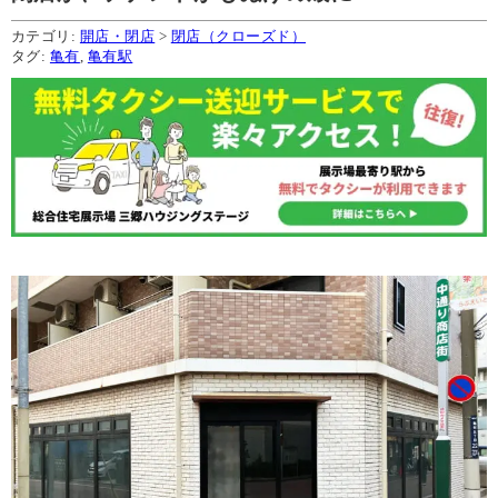
カテゴリ:
開店・閉店
>
閉店（クローズド）
タグ:
亀有
,
亀有駅