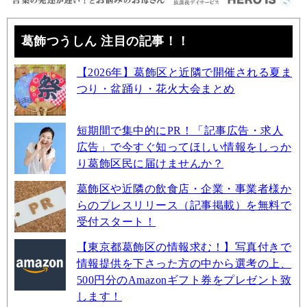
葛飾つうしん 注目の記事！！
【2026年】葛飾区と近隣で開催される夏ま
つり・盆踊り・花火大会まとめ
短期間で集中的にPR！「記事広告・求人
広告」で今すぐ知ってほしい情報をしっか
り葛飾区民に届けませんか？
葛飾区や近隣の飲食店・企業・事業者様か
らのプレスリリース（記事掲載）を無料で
受付スタート！
【東京都葛飾区の情報求む！】写真付きで
情報提供を下さった方の中から選考の上、
500円分のAmazonギフト券をプレゼント致
します！