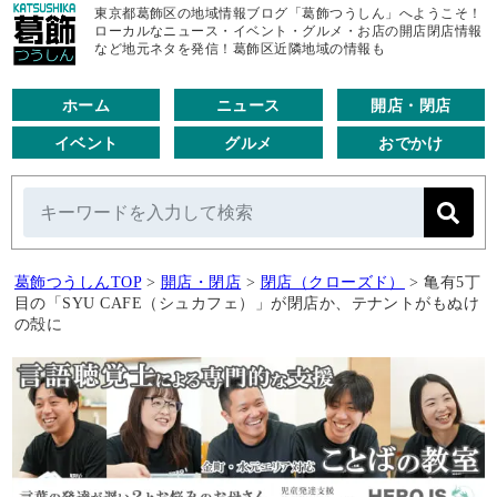
東京都葛飾区の地域情報ブログ「葛飾つうしん」へようこそ！
ローカルなニュース・イベント・グルメ・お店の開店閉店情報
など地元ネタを発信！葛飾区近隣地域の情報も
ホーム
ニュース
開店・閉店
イベント
グルメ
おでかけ
葛飾つうしんTOP
>
開店・閉店
>
閉店（クローズド）
>
亀有5丁
目の「SYU CAFE（シュカフェ）」が閉店か、テナントがもぬけ
の殻に