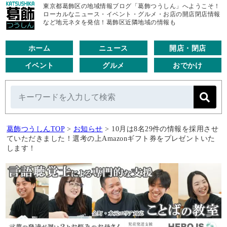
東京都葛飾区の地域情報ブログ「葛飾つうしん」へようこそ！
ローカルなニュース・イベント・グルメ・お店の開店閉店情報
など地元ネタを発信！葛飾区近隣地域の情報も
ホーム
ニュース
開店・閉店
イベント
グルメ
おでかけ
葛飾つうしんTOP
>
お知らせ
>
10月は8名29件の情報を採用させ
ていただきました！選考の上Amazonギフト券をプレゼントいた
します！