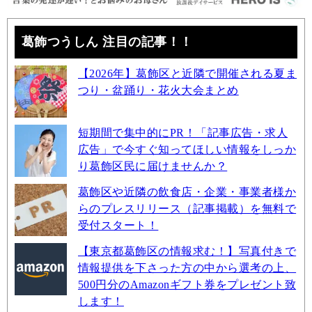
葛飾つうしん 注目の記事！！
【2026年】葛飾区と近隣で開催される夏ま
つり・盆踊り・花火大会まとめ
短期間で集中的にPR！「記事広告・求人
広告」で今すぐ知ってほしい情報をしっか
り葛飾区民に届けませんか？
葛飾区や近隣の飲食店・企業・事業者様か
らのプレスリリース（記事掲載）を無料で
受付スタート！
【東京都葛飾区の情報求む！】写真付きで
情報提供を下さった方の中から選考の上、
500円分のAmazonギフト券をプレゼント致
します！