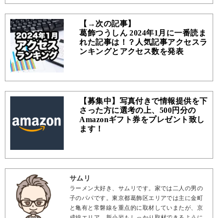
【→次の記事】
葛飾つうしん 2024年1月に一番読ま
れた記事は！？人気記事アクセスラ
ンキングとアクセス数を発表
【募集中】写真付きで情報提供を下
さった方に選考の上、500円分の
Amazonギフト券をプレゼント致し
ます！
サムリ
ラーメン大好き、サムリです。家では二人の男の
子のパパです。東京都葛飾区エリアでは主に金町
と亀有と常磐線を重点的に取材していまたが、京
成線エリア、新小岩もしっかり取材できるように