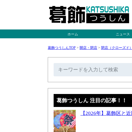
ホーム
ニュース
葛飾つうしんTOP
>
開店・閉店
>
閉店（クローズド
葛飾つうしん 注目の記事！！
【2026年】葛飾区