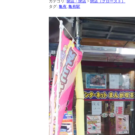
カテゴリ:
開店・閉店
>
閉店（クローズド）
タグ:
亀有
,
亀有駅