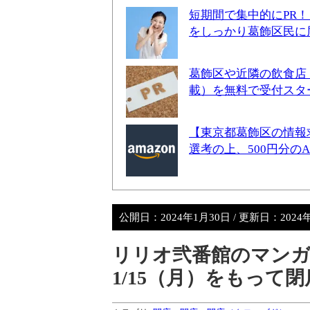
短期間で集中的にPR
をしっかり葛飾区民に
葛飾区や近隣の飲食店
載）を無料で受付スタ
【東京都葛飾区の情報
選考の上、500円分の
公開日：
2024年1月30日
/ 更新日：
2024
リリオ弐番館のマンガ
1/15（月）をもって