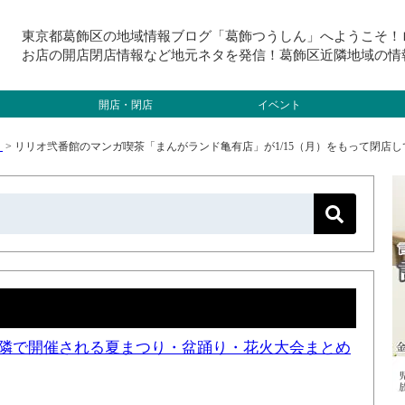
東京都葛飾区の地域情報ブログ「葛飾つうしん」へようこそ！
お店の開店閉店情報など地元ネタを発信！葛飾区近隣地域の情
開店・閉店
イベント
）
>
リリオ弐番館のマンガ喫茶「まんがランド亀有店」が1/15（月）をもって閉店し
と近隣で開催される夏まつり・盆踊り・花火大会まとめ