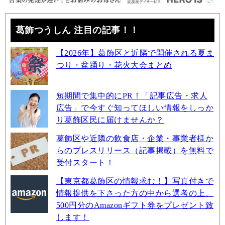
葛飾つうしん 注目の記事！！
【2026年】葛飾区と近隣で開催される夏ま
つり・盆踊り・花火大会まとめ
短期間で集中的にPR！「記事広告・求人
広告」で今すぐ知ってほしい情報をしっか
り葛飾区民に届けませんか？
葛飾区や近隣の飲食店・企業・事業者様か
らのプレスリリース（記事掲載）を無料で
受付スタート！
【東京都葛飾区の情報求む！】写真付きで
情報提供を下さった方の中から選考の上、
500円分のAmazonギフト券をプレゼント致
します！