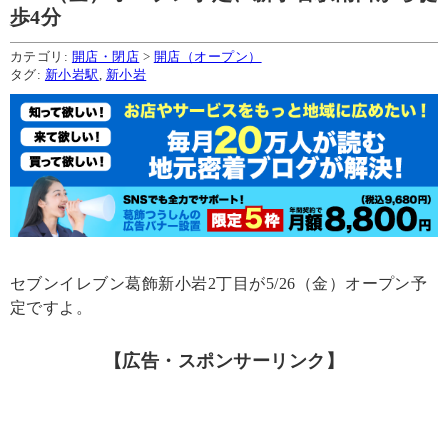
歩4分
カテゴリ:
開店・閉店
>
開店（オープン）
タグ:
新小岩駅
,
新小岩
セブンイレブン葛飾新小岩2丁目が5/26（金）オープン予
定ですよ。
【広告・スポンサーリンク】