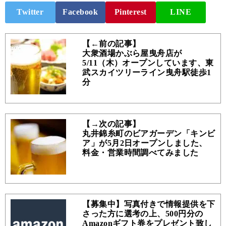
Twitter
Facebook
Pinterest
LINE
【←前の記事】
大衆酒場かぶら屋曳舟店が
5/11（木）オープンしています、東
武スカイツリーライン曳舟駅徒歩1
分
【→次の記事】
丸井錦糸町のビアガーデン「キンビ
ア」が5月2日オープンしました、
料金・営業時間調べてみました
【募集中】写真付きで情報提供を下
さった方に選考の上、500円分の
Amazonギフト券をプレゼント致し