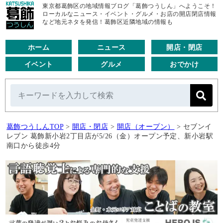
東京都葛飾区の地域情報ブログ「葛飾つうしん」へようこそ！
ローカルなニュース・イベント・グルメ・お店の開店閉店情報
など地元ネタを発信！葛飾区近隣地域の情報も
ホーム
ニュース
開店・閉店
イベント
グルメ
おでかけ
葛飾つうしんTOP
>
開店・閉店
>
開店（オープン）
>
セブンイ
レブン 葛飾新小岩2丁目店が5/26（金）オープン予定、新小岩駅
南口から徒歩4分