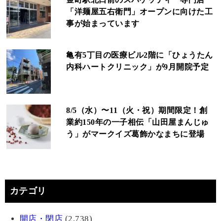
「洋麺屋五右衛門」オープンに向けた工
事が始まっています
亀有5丁目の医療ビル2階に「ひょうたん
内科ハートクリニック」が9月開院予定
8/5（水）〜11（火・祝）期間限定！創
業約150年の一子相伝「山田屋まんじゅ
う」がマークイズ葛飾かなまちに登場
カテゴリ
開店・閉店
(2,738)