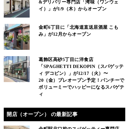
&デリバリー専門店「湾味（ワンウェ
イ）」が1/9（木）からオープン
金町6丁目に「北海道直送居酒屋 こも
み」が12月からオープン
葛飾区高砂5丁目に洋食店
「SPAGHETTI DEKOPIN（スパゲッテ
ィ デコピン）」が12/17（火）〜
20（金）プレオープン予定！パンチーで
ボリューミーでハッピーになるスパゲテ
ィ
開店（オープン） の最新記事
金町駅北口前のスパゲッティー専門店