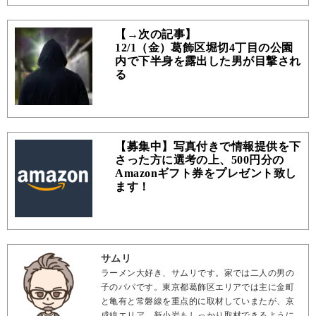
【→次の記事】
12/1（金）葛飾区堀切4丁目の公園
内で下半身を露出した男が目撃され
る
【募集中】写真付きで情報提供を下
さった方に選考の上、500円分の
Amazonギフト券をプレゼント致し
ます！
サムリ
ラーメン大好き、サムリです。家では二人の男の
子のパパです。東京都葛飾区エリアでは主に金町
と亀有と常磐線を重点的に取材していまたが、京
成線エリア、新小岩もしっかり取材できるように