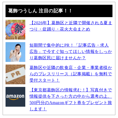
葛飾つうしん 注目の記事！！
【2026年】葛飾区と近隣で開催される夏ま
つり・盆踊り・花火大会まとめ
短期間で集中的にPR！「記事広告・求人
広告」で今すぐ知ってほしい情報をしっか
り葛飾区民に届けませんか？
葛飾区や近隣の飲食店・企業・事業者様か
らのプレスリリース（記事掲載）を無料で
受付スタート！
【東京都葛飾区の情報求む！】写真付きで
情報提供を下さった方の中から選考の上、
500円分のAmazonギフト券をプレゼント致
します！