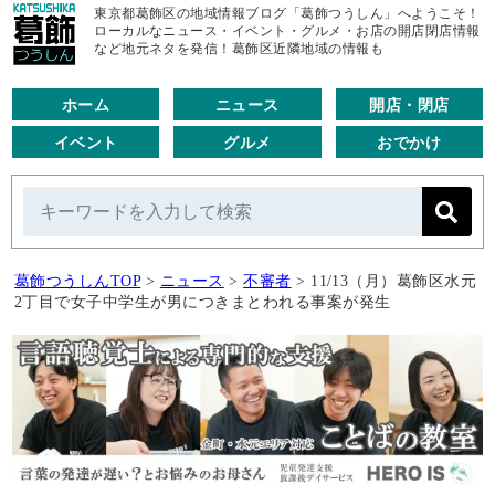
東京都葛飾区の地域情報ブログ「葛飾つうしん」へようこそ！
ローカルなニュース・イベント・グルメ・お店の開店閉店情報
など地元ネタを発信！葛飾区近隣地域の情報も
ホーム
ニュース
開店・閉店
イベント
グルメ
おでかけ
葛飾つうしんTOP
>
ニュース
>
不審者
>
11/13（月）葛飾区水元
2丁目で女子中学生が男につきまとわれる事案が発生