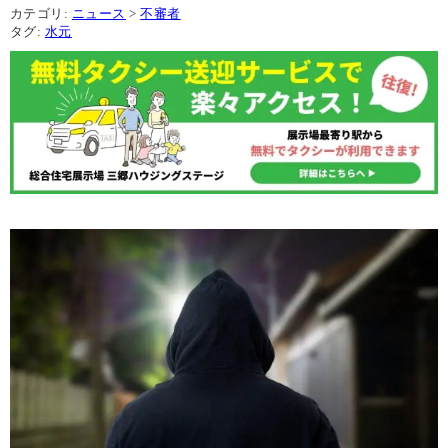
カテゴリ:
ニュース
>
不審者
タグ:
水元