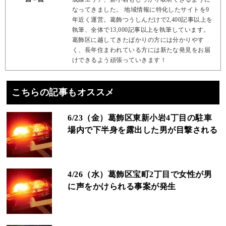
なってきました。 地域情報に特化したサイトを9
年近く運営。葛飾つうしんだけで2,400記事以上を
執筆、全体で13,000記事以上を執筆しています。
葛飾区に越してきたばかりの方には分かりやす
く、長年住まわれている方には新たな発見をお届
けできるよう頑張っていきます！
こちらの記事もオススメ
6/23（金）葛飾区東新小岩4丁目の駐車
場内で下半身を露出した男が目撃される
4/26（水）葛飾区宝町2丁目で女性が男
に声をかけられる事案が発生