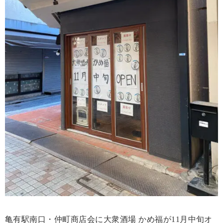
亀有駅南口・仲町商店会に大衆酒場 かめ福が11月中旬オ