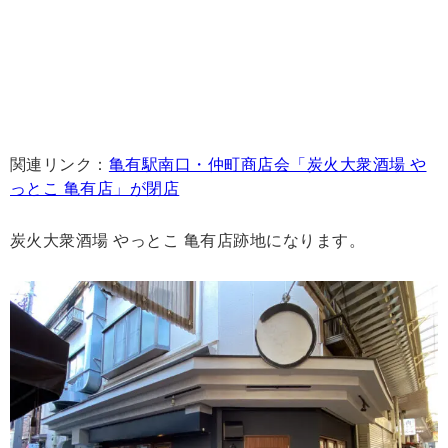
関連リンク：
亀有駅南口・仲町商店会「炭火大衆酒場 や
っとこ 亀有店」が閉店
炭火大衆酒場 やっとこ 亀有店跡地になります。