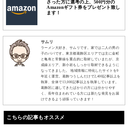
さった方に選考の上、500円分の
Amazonギフト券をプレゼント致し
ます！
サムリ
ラーメン大好き、サムリです。家では二人の男の
子のパパです。東京都葛飾区エリアでは主に金町
と亀有と常磐線を重点的に取材していまたが、京
成線エリア、新小岩もしっかり取材できるように
なってきました。 地域情報に特化したサイトを9
年近く運営。葛飾つうしんだけで2,400記事以上を
執筆、全体で13,000記事以上を執筆しています。
葛飾区に越してきたばかりの方には分かりやす
く、長年住まわれている方には新たな発見をお届
けできるよう頑張っていきます！
こちらの記事もオススメ