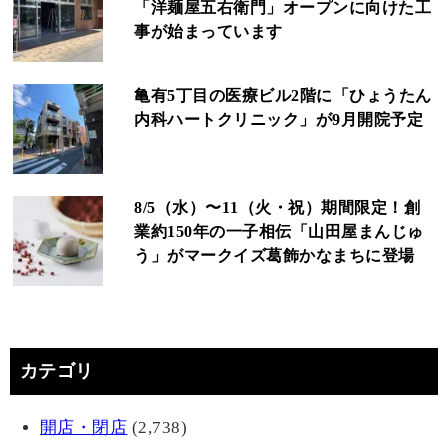
「洋麺屋五右衛門」オープンに向けた工
事が始まっています
亀有5丁目の医療ビル2階に「ひょうたん
内科ハートクリニック」が9月開院予定
8/5（水）〜11（火・祝）期間限定！創
業約150年の一子相伝「山田屋まんじゅ
う」がマークイズ葛飾かなまちに登場
カテゴリ
開店・閉店
(2,738)