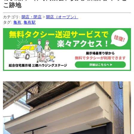
こ跡地
カテゴリ:
開店・閉店
>
開店（オープン）
タグ:
亀有
,
亀有駅