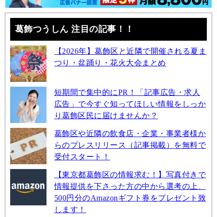
葛飾つうしん 注目の記事！！
【2026年】葛飾区と近隣で開催される夏ま
つり・盆踊り・花火大会まとめ
短期間で集中的にPR！「記事広告・求人
広告」で今すぐ知ってほしい情報をしっか
り葛飾区民に届けませんか？
葛飾区や近隣の飲食店・企業・事業者様か
らのプレスリリース（記事掲載）を無料で
受付スタート！
【東京都葛飾区の情報求む！】写真付きで
情報提供を下さった方の中から選考の上、
500円分のAmazonギフト券をプレゼント致
します！