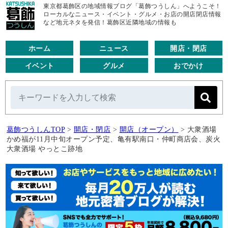
東京都葛飾区の地域情報ブログ「葛飾つうしん」へようこそ！
ローカルなニュース・イベント・グルメ・お店の開店閉店情報
など地元ネタを発信！葛飾区近隣地域の情報も
ホーム
ニュース
開店・閉店
イベント
グルメ
おでかけ
葛飾つうしんTOP
>
開店・閉店
>
開店（オープン）
>
大衆酒場
かめ福が11月中旬オープン予定、亀有駅南口・仲町商店会、炭火
大衆酒場 やっとこ跡地