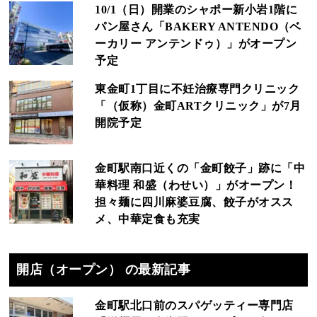
10/1（日）開業のシャポー新小岩1階に
パン屋さん「BAKERY ANTENDO（ベ
ーカリー アンテンドゥ）」がオープン
予定
東金町1丁目に不妊治療専門クリニック
「（仮称）金町ARTクリニック」が7月
開院予定
金町駅南口近くの「金町餃子」跡に「中
華料理 和盛（わせい）」がオープン！
担々麺に四川麻婆豆腐、餃子がオスス
メ、中華定食も充実
開店（オープン） の最新記事
金町駅北口前のスパゲッティー専門店