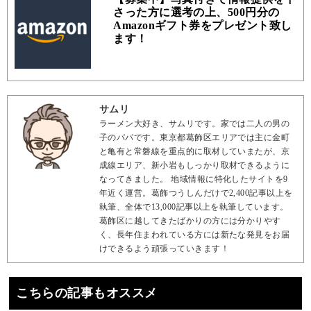
さった方に選考の上、500円分の
Amazonギフト券をプレゼント致し
ます！
サムリ
ラーメン大好き、サムリです。家では二人の男の
子のパパです。東京都葛飾区エリアでは主に金町
と亀有と常磐線を重点的に取材していまたが、京
成線エリア、新小岩もしっかり取材できるように
なってきました。 地域情報に特化したサイトを9
年近く運営。葛飾つうしんだけで2,400記事以上を
執筆、全体で13,000記事以上を執筆しています。
葛飾区に越してきたばかりの方には分かりやす
く、長年住まわれている方には新たな発見をお届
けできるよう頑張っていきます！
こちらの記事もオススメ