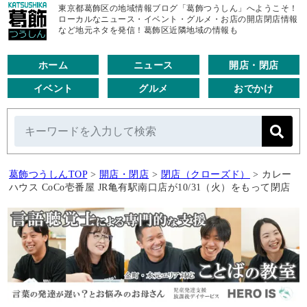
東京都葛飾区の地域情報ブログ「葛飾つうしん」へようこそ！
ローカルなニュース・イベント・グルメ・お店の開店閉店情報
など地元ネタを発信！葛飾区近隣地域の情報も
ホーム
ニュース
開店・閉店
イベント
グルメ
おでかけ
葛飾つうしんTOP
>
開店・閉店
>
閉店（クローズド）
>
カレー
ハウス CoCo壱番屋 JR亀有駅南口店が10/31（火）をもって閉店