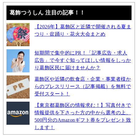
葛飾つうしん 注目の記事！！
【2026年】葛飾区と近隣で開催される夏ま
つり・盆踊り・花火大会まとめ
短期間で集中的にPR！「記事広告・求人
広告」で今すぐ知ってほしい情報をしっか
り葛飾区民に届けませんか？
葛飾区や近隣の飲食店・企業・事業者様か
らのプレスリリース（記事掲載）を無料で
受付スタート！
【東京都葛飾区の情報求む！】写真付きで
情報提供を下さった方の中から選考の上、
500円分のAmazonギフト券をプレゼント致
します！