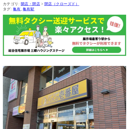
カテゴリ:
開店・閉店
>
閉店（クローズド）
タグ:
亀有
,
亀有駅