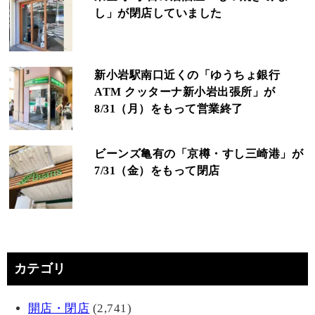
し」が閉店していました
新小岩駅南口近くの「ゆうちょ銀行
ATM クッターナ新小岩出張所」が
8/31（月）をもって営業終了
ビーンズ亀有の「京樽・すし三崎港」が
7/31（金）をもって閉店
カテゴリ
開店・閉店
(2,741)