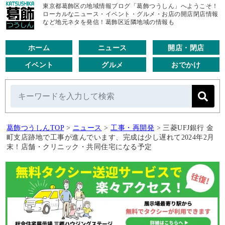
東京都葛飾区の地域情報ブログ「葛飾つうしん」へようこそ！
ローカルなニュース・イベント・グルメ・お店の開店閉店情報
など地元ネタを発信！葛飾区近隣地域の情報も
ホーム
ニュース
開店・閉店
イベント
グルメ
おでかけ
葛飾つうしんTOP
>
ニュース
>
工事・再開発
>
三菱UFJ銀行 金
町支店跡地で工事が進んでいます、完成は少し遅れて2024年2月
末！店舗・クリニック・共同住宅になる予定