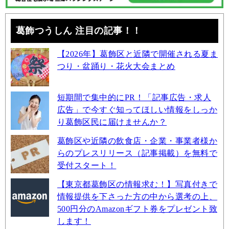
葛飾つうしん 注目の記事！！
【2026年】葛飾区と近隣で開催される夏ま
つり・盆踊り・花火大会まとめ
短期間で集中的にPR！「記事広告・求人
広告」で今すぐ知ってほしい情報をしっか
り葛飾区民に届けませんか？
葛飾区や近隣の飲食店・企業・事業者様か
らのプレスリリース（記事掲載）を無料で
受付スタート！
【東京都葛飾区の情報求む！】写真付きで
情報提供を下さった方の中から選考の上、
500円分のAmazonギフト券をプレゼント致
します！