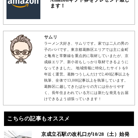
ます！
サムリ
ラーメン大好き、サムリです。家では二人の男の
子のパパです。東京都葛飾区エリアでは主に金町
と亀有と常磐線を重点的に取材していまたが、京
成線エリア、新小岩もしっかり取材できるように
なってきました。 地域情報に特化したサイトを9
年近く運営。葛飾つうしんだけで2,400記事以上を
執筆、全体で13,000記事以上を執筆しています。
葛飾区に越してきたばかりの方には分かりやす
く、長年住まわれている方には新たな発見をお届
けできるよう頑張っていきます！
こちらの記事もオススメ
京成立石駅の改札口が10/28（土）始発