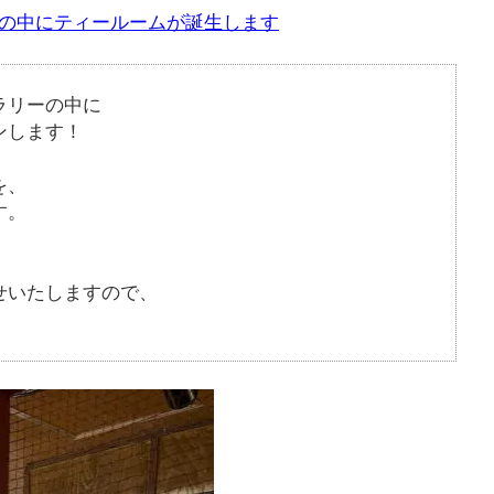
! ミッカの中にティールームが誕生します
ラリーの中に
ンします！
を、
す。
せいたしますので、