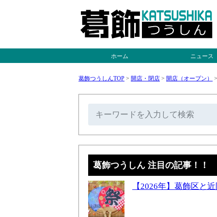
ホーム
ニュース
葛飾つうしんTOP
>
開店・閉店
>
開店（オープン）
葛飾つうしん 注目の記事！！
【2026年】葛飾区