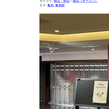
カテゴリ:
開店・閉店
>
開店（オープン）
タグ:
亀有
,
亀有駅