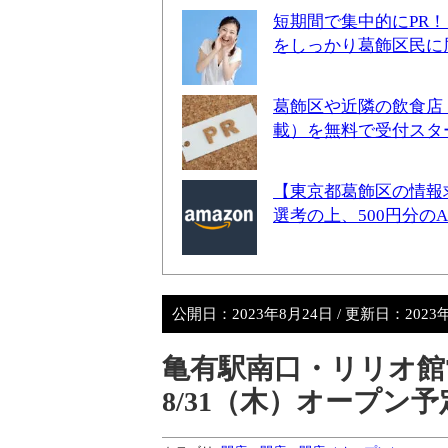
短期間で集中的にPR
をしっかり葛飾区民に
葛飾区や近隣の飲食店
載）を無料で受付スタ
【東京都葛飾区の情報
選考の上、500円分の
公開日：
2023年8月24日
/ 更新日：
2023
亀有駅南口・リリオ館
8/31（木）オープン