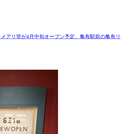
カメアリ堂が4月中旬オープン予定、亀有駅前の亀有リ