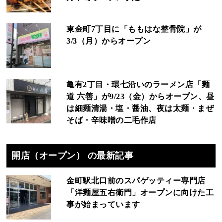
東金町7丁目に「ももはな整骨院」が
3/3（月）からオープン
亀有2丁目・環七沿いのラーメン店「麺
道 六善」が9/23（金）からオープン、昼
は細麺清湯・塩・醤油、夜は太麺・まぜ
そば・辛味噌の二毛作店
開店（オープン） の最新記事
金町駅北口前のスパゲッティー専門店
「洋麺屋五右衛門」オープンに向けた工
事が始まっています