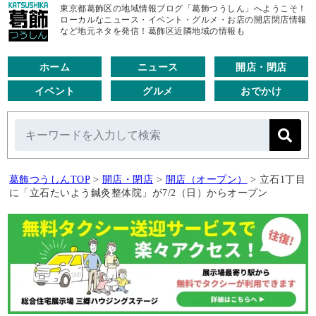
東京都葛飾区の地域情報ブログ「葛飾つうしん」へようこそ！
ローカルなニュース・イベント・グルメ・お店の開店閉店情報
など地元ネタを発信！葛飾区近隣地域の情報も
ホーム
ニュース
開店・閉店
イベント
グルメ
おでかけ
葛飾つうしんTOP
>
開店・閉店
>
開店（オープン）
>
立石1丁目
に「立石たいよう鍼灸整体院」が7/2（日）からオープン