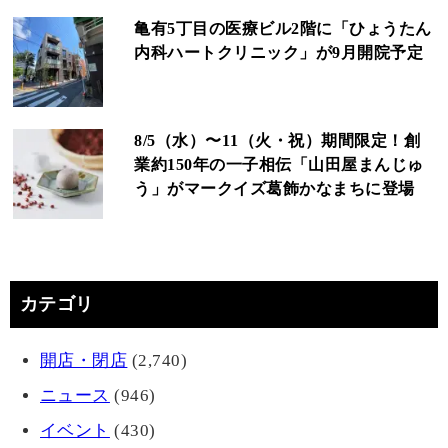
亀有5丁目の医療ビル2階に「ひょうたん
内科ハートクリニック」が9月開院予定
8/5（水）〜11（火・祝）期間限定！創
業約150年の一子相伝「山田屋まんじゅ
う」がマークイズ葛飾かなまちに登場
カテゴリ
開店・閉店
(2,740)
ニュース
(946)
イベント
(430)