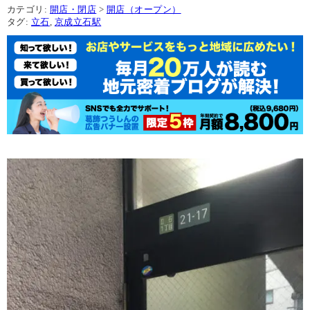
カテゴリ:
開店・閉店
>
開店（オープン）
タグ:
立石
,
京成立石駅