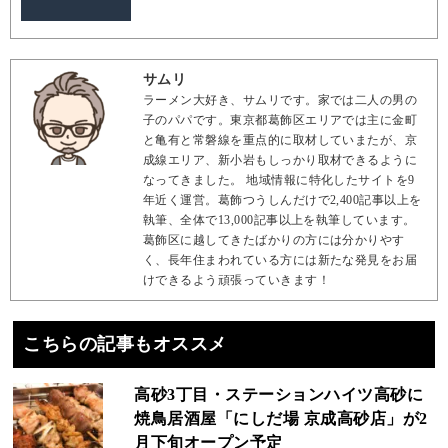
サムリ
ラーメン大好き、サムリです。家では二人の男の
子のパパです。東京都葛飾区エリアでは主に金町
と亀有と常磐線を重点的に取材していまたが、京
成線エリア、新小岩もしっかり取材できるように
なってきました。 地域情報に特化したサイトを9
年近く運営。葛飾つうしんだけで2,400記事以上を
執筆、全体で13,000記事以上を執筆しています。
葛飾区に越してきたばかりの方には分かりやす
く、長年住まわれている方には新たな発見をお届
けできるよう頑張っていきます！
こちらの記事もオススメ
高砂3丁目・ステーションハイツ高砂に
焼鳥居酒屋「にしだ場 京成高砂店」が2
月下旬オープン予定