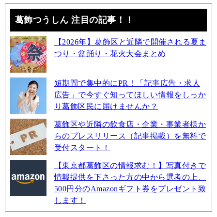
葛飾つうしん 注目の記事！！
【2026年】葛飾区と近隣で開催される夏ま
つり・盆踊り・花火大会まとめ
短期間で集中的にPR！「記事広告・求人
広告」で今すぐ知ってほしい情報をしっか
り葛飾区民に届けませんか？
葛飾区や近隣の飲食店・企業・事業者様か
らのプレスリリース（記事掲載）を無料で
受付スタート！
【東京都葛飾区の情報求む！】写真付きで
情報提供を下さった方の中から選考の上、
500円分のAmazonギフト券をプレゼント致
します！