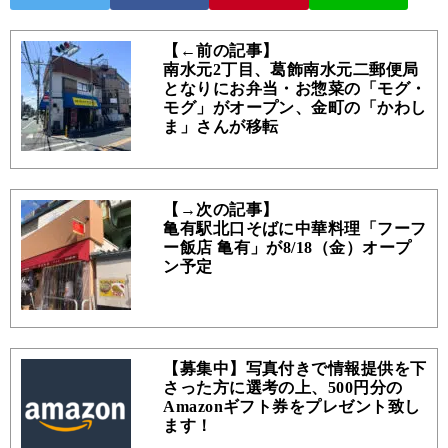
【←前の記事】
南水元2丁目、葛飾南水元二郵便局
となりにお弁当・お惣菜の「モグ・
モグ」がオープン、金町の「かわし
ま」さんが移転
【→次の記事】
亀有駅北口そばに中華料理「フーフ
ー飯店 亀有」が8/18（金）オープ
ン予定
【募集中】写真付きで情報提供を下
さった方に選考の上、500円分の
Amazonギフト券をプレゼント致し
ます！