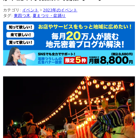
カテゴリ:
イベント
>
2023年のイベント
タグ:
東四つ木
,
夏まつり・盆踊り