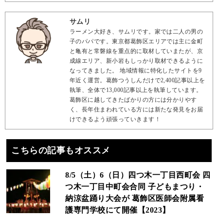
サムリ
ラーメン大好き、サムリです。家では二人の男の
子のパパです。東京都葛飾区エリアでは主に金町
と亀有と常磐線を重点的に取材していまたが、京
成線エリア、新小岩もしっかり取材できるように
なってきました。 地域情報に特化したサイトを9
年近く運営。葛飾つうしんだけで2,400記事以上を
執筆、全体で13,000記事以上を執筆しています。
葛飾区に越してきたばかりの方には分かりやす
く、長年住まわれている方には新たな発見をお届
けできるよう頑張っていきます！
こちらの記事もオススメ
8/5（土）6（日）四つ木一丁目西町会 四
つ木一丁目中町会合同 子どもまつり・
納涼盆踊り大会が 葛飾区医師会附属看
護専門学校にて開催【2023】