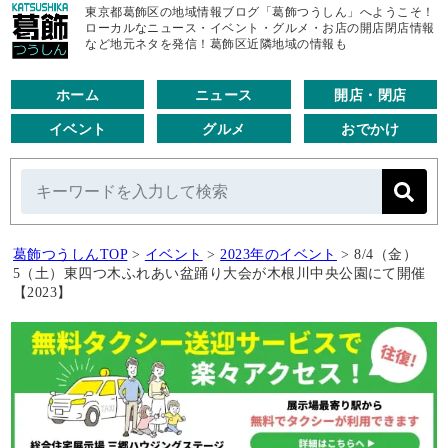
東京都葛飾区の地域情報ブログ「葛飾つうしん」へようこそ！
ローカルなニュース・イベント・グルメ・お店の開店閉店情報
など地元ネタを発信！葛飾区近隣地域の情報も
ホーム
ニュース
開店・閉店
イベント
グルメ
おでかけ
葛飾つうしんTOP
>
イベント
>
2023年のイベント
>
8/4（金）
5（土）東四つ木ふれあい盆踊り大会が木根川中央公園にて開催
【2023】