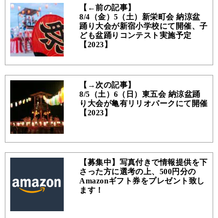
【←前の記事】
8/4（金）5（土）新栄町会 納涼盆
踊り大会が新宿小学校にて開催、子
ども盆踊りコンテスト実施予定
【2023】
【→次の記事】
8/5（土）6（日）東五会 納涼盆踊
り大会が亀有リリオパークにて開催
【2023】
【募集中】写真付きで情報提供を下
さった方に選考の上、500円分の
Amazonギフト券をプレゼント致し
ます！