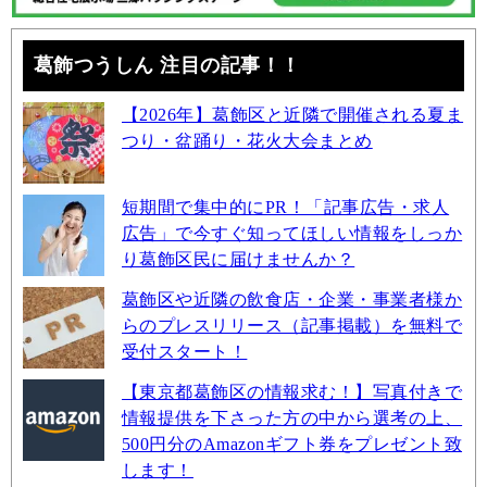
葛飾つうしん 注目の記事！！
【2026年】葛飾区と近隣で開催される夏ま
つり・盆踊り・花火大会まとめ
短期間で集中的にPR！「記事広告・求人
広告」で今すぐ知ってほしい情報をしっか
り葛飾区民に届けませんか？
葛飾区や近隣の飲食店・企業・事業者様か
らのプレスリリース（記事掲載）を無料で
受付スタート！
【東京都葛飾区の情報求む！】写真付きで
情報提供を下さった方の中から選考の上、
500円分のAmazonギフト券をプレゼント致
します！