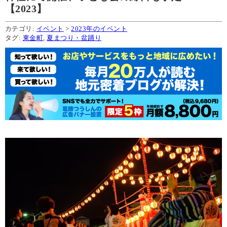
【2023】
カテゴリ:
イベント
>
2023年のイベント
タグ:
東金町
,
夏まつり・盆踊り