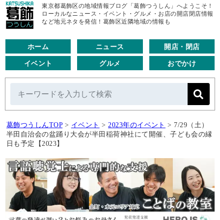
東京都葛飾区の地域情報ブログ「葛飾つうしん」へようこそ！
ローカルなニュース・イベント・グルメ・お店の開店閉店情報
など地元ネタを発信！葛飾区近隣地域の情報も
ホーム
ニュース
開店・閉店
イベント
グルメ
おでかけ
葛飾つうしんTOP
>
イベント
>
2023年のイベント
>
7/29（土）
半田自治会の盆踊り大会が半田稲荷神社にて開催、子ども会の縁
日も予定【2023】