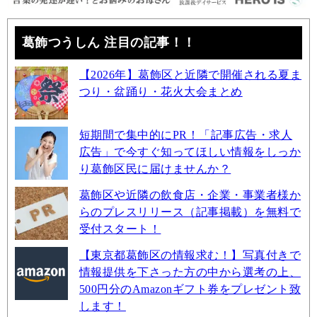
葛飾つうしん 注目の記事！！
【2026年】葛飾区と近隣で開催される夏ま
つり・盆踊り・花火大会まとめ
短期間で集中的にPR！「記事広告・求人
広告」で今すぐ知ってほしい情報をしっか
り葛飾区民に届けませんか？
葛飾区や近隣の飲食店・企業・事業者様か
らのプレスリリース（記事掲載）を無料で
受付スタート！
【東京都葛飾区の情報求む！】写真付きで
情報提供を下さった方の中から選考の上、
500円分のAmazonギフト券をプレゼント致
します！