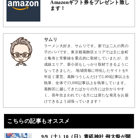
Amazonギフト券をプレゼント致し
ます！
サムリ
ラーメン大好き、サムリです。家では二人の男の
子のパパです。東京都葛飾区エリアでは主に金町
と亀有と常磐線を重点的に取材していまたが、京
成線エリア、新小岩もしっかり取材できるように
なってきました。 地域情報に特化したサイトを9
年近く運営。葛飾つうしんだけで2,400記事以上を
執筆、全体で13,000記事以上を執筆しています。
葛飾区に越してきたばかりの方には分かりやす
く、長年住まわれている方には新たな発見をお届
けできるよう頑張っていきます！
こちらの記事もオススメ
9/9（土）10（日）青砥神社 例大祭が開