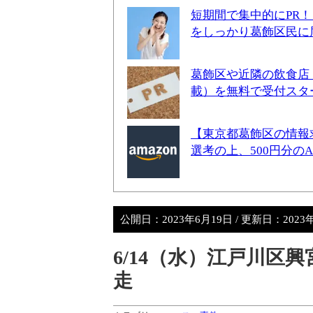
短期間で集中的にPR
をしっかり葛飾区民に
葛飾区や近隣の飲食店
載）を無料で受付スタ
【東京都葛飾区の情報
選考の上、500円分の
公開日：
2023年6月19日
/ 更新日：
2023
6/14（水）江戸川区
走