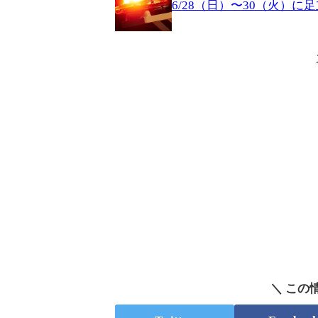
6/28（日）〜30（火）
＼ この