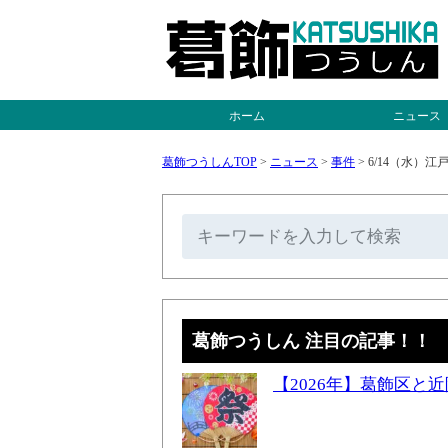
ホーム
ニュース
葛飾つうしんTOP
>
ニュース
>
事件
>
6/14（水）
葛飾つうしん 注目の記事！！
【2026年】葛飾区