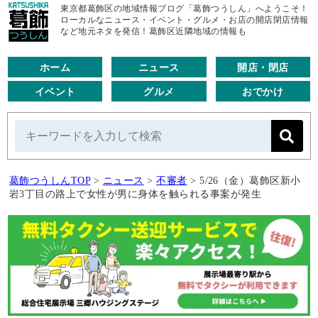
東京都葛飾区の地域情報ブログ「葛飾つうしん」へようこそ！
ローカルなニュース・イベント・グルメ・お店の開店閉店情報
など地元ネタを発信！葛飾区近隣地域の情報も
ホーム
ニュース
開店・閉店
イベント
グルメ
おでかけ
葛飾つうしんTOP
>
ニュース
>
不審者
>
5/26（金）葛飾区新小
岩3丁目の路上で女性が男に身体を触られる事案が発生