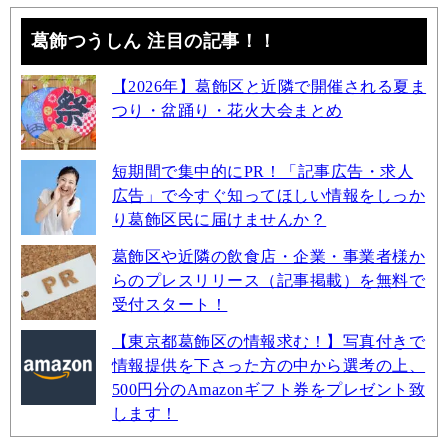
葛飾つうしん 注目の記事！！
【2026年】葛飾区と近隣で開催される夏ま
つり・盆踊り・花火大会まとめ
短期間で集中的にPR！「記事広告・求人
広告」で今すぐ知ってほしい情報をしっか
り葛飾区民に届けませんか？
葛飾区や近隣の飲食店・企業・事業者様か
らのプレスリリース（記事掲載）を無料で
受付スタート！
【東京都葛飾区の情報求む！】写真付きで
情報提供を下さった方の中から選考の上、
500円分のAmazonギフト券をプレゼント致
します！