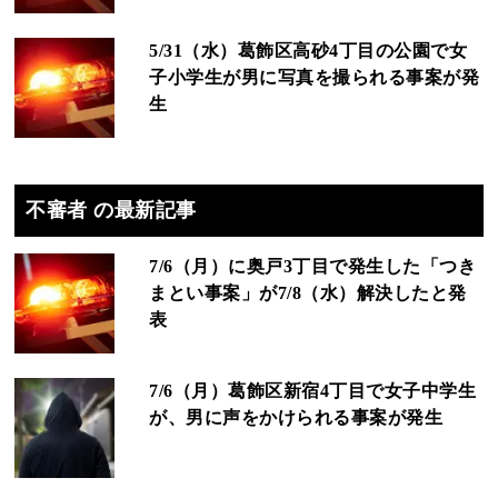
5/31（水）葛飾区高砂4丁目の公園で女
子小学生が男に写真を撮られる事案が発
生
不審者 の最新記事
7/6（月）に奥戸3丁目で発生した「つき
まとい事案」が7/8（水）解決したと発
表
7/6（月）葛飾区新宿4丁目で女子中学生
が、男に声をかけられる事案が発生