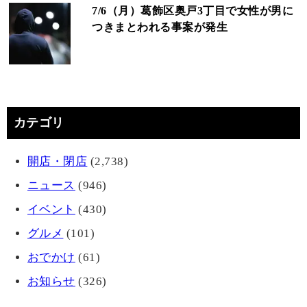
7/6（月）葛飾区奥戸3丁目で女性が男に
つきまとわれる事案が発生
カテゴリ
開店・閉店
(2,738)
ニュース
(946)
イベント
(430)
グルメ
(101)
おでかけ
(61)
お知らせ
(326)