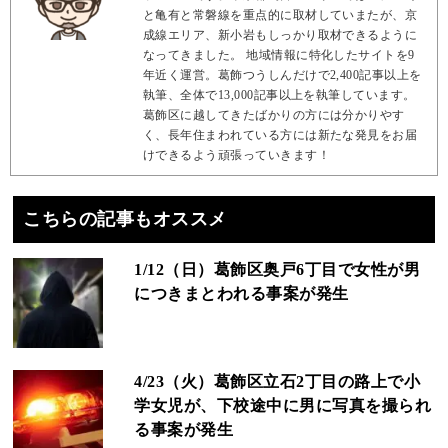
と亀有と常磐線を重点的に取材していまたが、京
成線エリア、新小岩もしっかり取材できるように
なってきました。 地域情報に特化したサイトを9
年近く運営。葛飾つうしんだけで2,400記事以上を
執筆、全体で13,000記事以上を執筆しています。
葛飾区に越してきたばかりの方には分かりやす
く、長年住まわれている方には新たな発見をお届
けできるよう頑張っていきます！
こちらの記事もオススメ
1/12（日）葛飾区奥戸6丁目で女性が男
につきまとわれる事案が発生
4/23（火）葛飾区立石2丁目の路上で小
学女児が、下校途中に男に写真を撮られ
る事案が発生